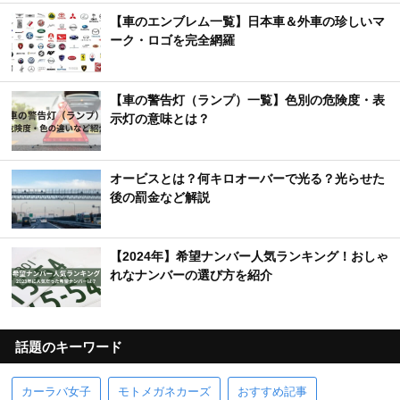
【車のエンブレム一覧】日本車＆外車の珍しいマ
ーク・ロゴを完全網羅
【車の警告灯（ランプ）一覧】色別の危険度・表
示灯の意味とは？
オービスとは？何キロオーバーで光る？光らせた
後の罰金など解説
【2024年】希望ナンバー人気ランキング！おしゃ
れなナンバーの選び方を紹介
話題のキーワード
カーラバ女子
モトメガネカーズ
おすすめ記事