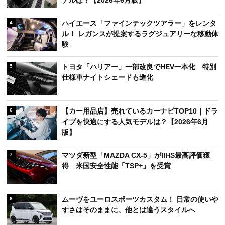
ハイエース「ファインテックツアラー」をレンタ
4
ル！ レガンスが提案するラグジュアリーな移動体
験
トヨタ「ハリアー」一部改良でHEV一本化 特別
5
仕様車ナイトシェードも進化
【カー用品店】売れているカーナビTOP10｜ドラ
6
イブを快適にする人気モデルは？【2026年6月
版】
マツダ新型「MAZDA CX-5」がIIHS最高評価獲
7
得 米国安全性能「TSP+」を受賞
ムーヴをユーロスポーツカスタム！ 日常の使いや
8
すさはそのままに、他とは違うスタイルへ