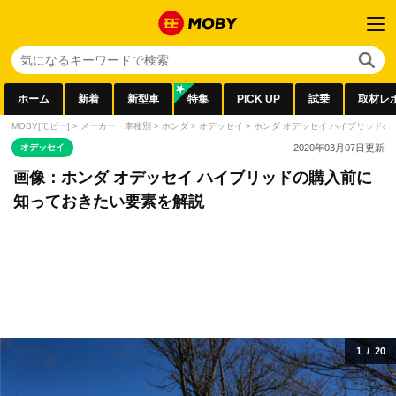
ホーム
新着
新型車
特集
PICK UP
試乗
取材レ
MOBY[モビー]
>
メーカー・車種別
>
ホンダ
>
オデッセイ
>
ホンダ オデッセイ ハイブリッド
オデッセイ
2020年03月07日
更新
画像：ホンダ オデッセイ ハイブリッドの購入前に
知っておきたい要素を解説
1
/
20