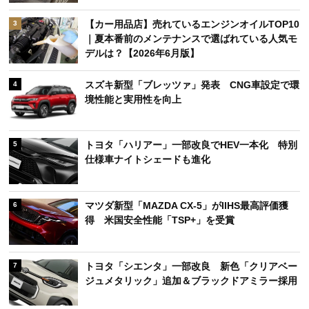
【カー用品店】売れているエンジンオイルTOP10
3
｜夏本番前のメンテナンスで選ばれている人気モ
デルは？【2026年6月版】
スズキ新型「ブレッツァ」発表 CNG車設定で環
4
境性能と実用性を向上
トヨタ「ハリアー」一部改良でHEV一本化 特別
5
仕様車ナイトシェードも進化
マツダ新型「MAZDA CX-5」がIIHS最高評価獲
6
得 米国安全性能「TSP+」を受賞
トヨタ「シエンタ」一部改良 新色「クリアベー
7
ジュメタリック」追加＆ブラックドアミラー採用