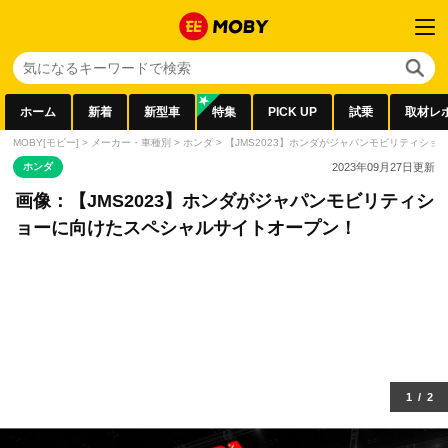
ホーム
新着
新型車
特集
PICK UP
試乗
取材レ
MOBY[モビー]
>
メーカー・車種別
>
ホンダ
>
【JMS2023】ホンダがジャパンモビリティシ
ホンダ
2023年09月27日
更新
画像：【JMS2023】ホンダがジャパンモビリティシ
ョーに向けたスペシャルサイトオープン！
1
/
2