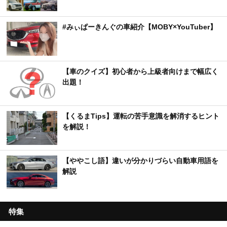
#みぃぱーきんぐの車紹介【MOBY×YouTuber】
【車のクイズ】初心者から上級者向けまで幅広く
出題！
【くるまTips】運転の苦手意識を解消するヒント
を解説！
【ややこし語】違いが分かりづらい自動車用語を
解説
特集