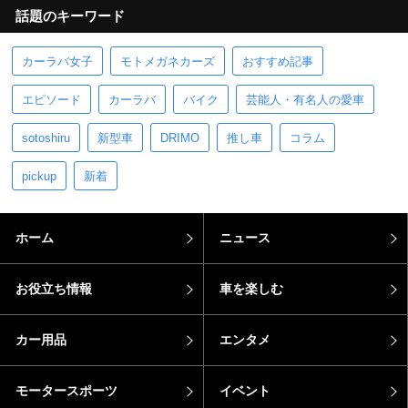
話題のキーワード
カーラバ女子
モトメガネカーズ
おすすめ記事
エピソード
カーラバ
バイク
芸能人・有名人の愛車
sotoshiru
新型車
DRIMO
推し車
コラム
pickup
新着
ホーム
ニュース
お役立ち情報
車を楽しむ
カー用品
エンタメ
モータースポーツ
イベント