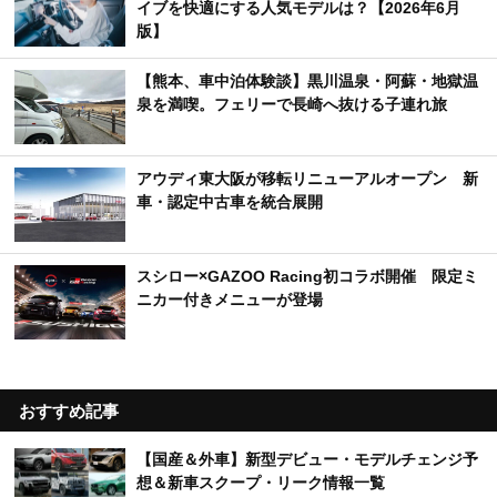
イブを快適にする人気モデルは？【2026年6月
版】
【熊本、車中泊体験談】黒川温泉・阿蘇・地獄温
泉を満喫。フェリーで長崎へ抜ける子連れ旅
アウディ東大阪が移転リニューアルオープン 新
車・認定中古車を統合展開
スシロー×GAZOO Racing初コラボ開催 限定ミ
ニカー付きメニューが登場
おすすめ記事
【国産＆外車】新型デビュー・モデルチェンジ予
想＆新車スクープ・リーク情報一覧