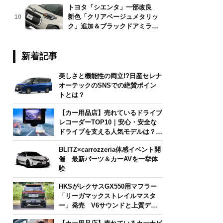
トヨタ「シエンタ」一部改良
新色「クリアベージュメタリッ
10
ク」追加＆ブラックドアミラー
採用
新着記事
美しさと機能性の両立!?日産セレナ
オーテックのSNSでの絶賛ポイン
トとは？
【カー用品店】売れているドライブ
レコーダーTOP10｜安心・安全な
ドライブを支える人気モデルは？
【2026年6月版】
BLITZ×carrozzeria体感イベント開
催 最新パーツ＆カーAVを一挙体
験
HKSがレクサスGX550用マフラー
「リーガマックストレイルマスタ
ー」発売 V6サウンドと上質デザ
インを両立