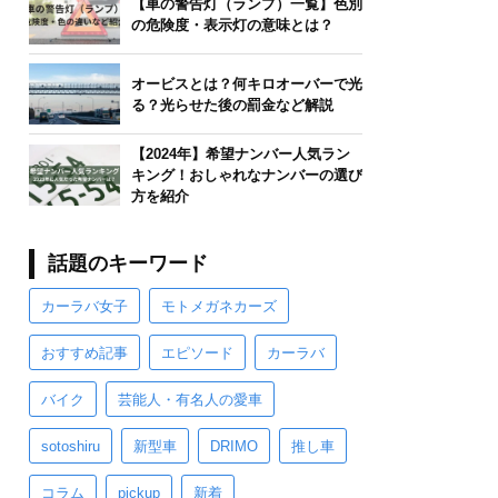
【車の警告灯（ランプ）一覧】色別
の危険度・表示灯の意味とは？
オービスとは？何キロオーバーで光
る？光らせた後の罰金など解説
【2024年】希望ナンバー人気ラン
キング！おしゃれなナンバーの選び
方を紹介
話題のキーワード
カーラバ女子
モトメガネカーズ
おすすめ記事
エピソード
カーラバ
バイク
芸能人・有名人の愛車
sotoshiru
新型車
DRIMO
推し車
コラム
pickup
新着