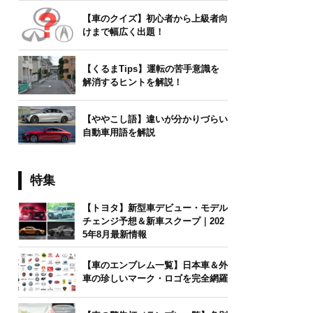
【車のクイズ】初心者から上級者向
けまで幅広く出題！
【くるまTips】運転の苦手意識を
解消するヒントを解説！
【ややこし語】違いが分かりづらい
自動車用語を解説
特集
【トヨタ】新型車デビュー・モデル
チェンジ予想＆新車スクープ｜202
5年8月最新情報
【車のエンブレム一覧】日本車＆外
車の珍しいマーク・ロゴを完全網羅