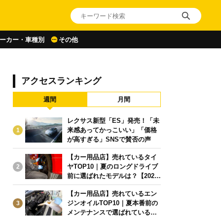
ーカー・車種別
その他
アクセスランキング
週間
月間
レクサス新型「ES」発売！「未
来感あってかっこいい」「価格
1
が高すぎる」SNSで賛否の声
【カー用品店】売れているタイ
ヤTOP10｜夏のロングドライブ
2
前に選ばれたモデルは？【2026
年6月版】
【カー用品店】売れているエン
ジンオイルTOP10｜夏本番前の
3
メンテナンスで選ばれている人