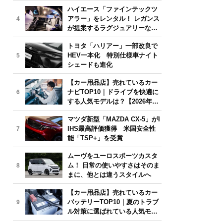
気モデルは？【2026年6月版】
ハイエース「ファインテックツ
アラー」をレンタル！ レガンス
4
が提案するラグジュアリーな移
動体験
トヨタ「ハリアー」一部改良で
HEV一本化 特別仕様車ナイト
5
シェードも進化
【カー用品店】売れているカー
ナビTOP10｜ドライブを快適に
6
する人気モデルは？【2026年6
月版】
マツダ新型「MAZDA CX-5」がI
IHS最高評価獲得 米国安全性
7
能「TSP+」を受賞
ムーヴをユーロスポーツカスタ
ム！ 日常の使いやすさはそのま
8
まに、他とは違うスタイルへ
【カー用品店】売れているカー
バッテリーTOP10｜夏のトラブ
9
ル対策に選ばれている人気モデ
ルは？【2026年6月版】