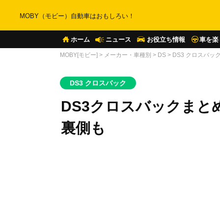
MOBY（モビー）自動車はおもしろい！
ホーム
ニュース
お役立ち情報
車を楽
MOBY[モビー]
>
メーカー・車種別
>
DS
>
DS3 クロスバッ
DS3 クロスバック
DS3クロスバックまと
裏側も