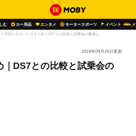
しむ
カー用品
エンタメ
モータースポーツ
イベント
メ
ク
>
DS3クロスバックまとめ｜DS7との比較と試乗会の裏側も
2019年09月25日
更新
め｜DS7との比較と試乗会の