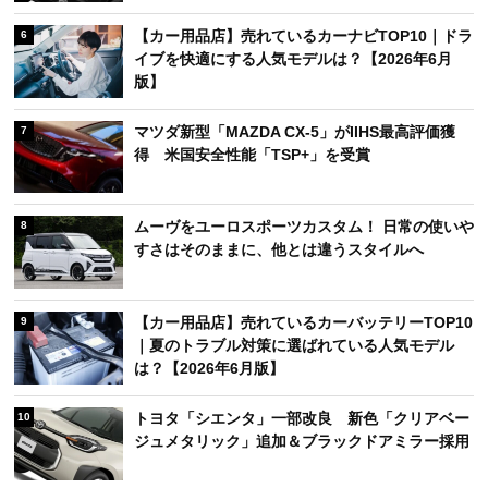
【カー用品店】売れているカーナビTOP10｜ドラ
6
イブを快適にする人気モデルは？【2026年6月
版】
マツダ新型「MAZDA CX-5」がIIHS最高評価獲
7
得 米国安全性能「TSP+」を受賞
ムーヴをユーロスポーツカスタム！ 日常の使いや
8
すさはそのままに、他とは違うスタイルへ
【カー用品店】売れているカーバッテリーTOP10
9
｜夏のトラブル対策に選ばれている人気モデル
は？【2026年6月版】
トヨタ「シエンタ」一部改良 新色「クリアベー
10
ジュメタリック」追加＆ブラックドアミラー採用