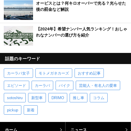
オービスとは？何キロオーバーで光る？光らせた
後の罰金など解説
【2024年】希望ナンバー人気ランキング！おしゃ
れなナンバーの選び方を紹介
話題のキーワード
カーラバ女子
モトメガネカーズ
おすすめ記事
エピソード
カーラバ
バイク
芸能人・有名人の愛車
sotoshiru
新型車
DRIMO
推し車
コラム
pickup
新着
ホーム
ニュース