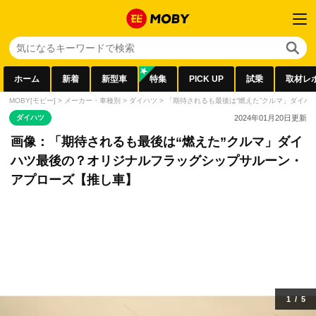
ホーム
新着
新型車
特集
PICK UP
試乗
取材レ
MOBY[モビー]
>
メーカー・車種別
>
ダイハツ
>
「期待されるも最後は“燃えた”クルマ」ダイ
ダイハツ
2024年01月20日
更新
画像：「期待されるも最後は“燃えた”クルマ」ダイ
ハツ最後の？オリジナルフラッグシップサルーン・
アプローズ【推し車】
1
/
5