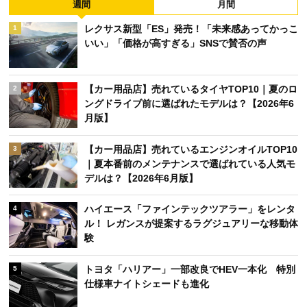
週間
月間
レクサス新型「ES」発売！「未来感あってかっこ
1
いい」「価格が高すぎる」SNSで賛否の声
【カー用品店】売れているタイヤTOP10｜夏のロ
2
ングドライブ前に選ばれたモデルは？【2026年6
月版】
【カー用品店】売れているエンジンオイルTOP10
3
｜夏本番前のメンテナンスで選ばれている人気モ
デルは？【2026年6月版】
ハイエース「ファインテックツアラー」をレンタ
4
ル！ レガンスが提案するラグジュアリーな移動体
験
トヨタ「ハリアー」一部改良でHEV一本化 特別
5
仕様車ナイトシェードも進化