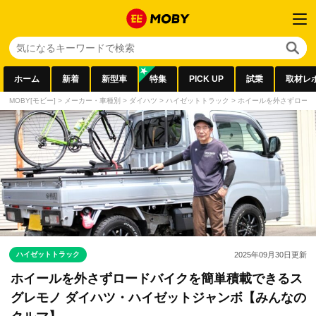
ホーム
新着
新型車
特集
PICK UP
試乗
取材レ
MOBY[モビー]
>
メーカー・車種別
>
ダイハツ
>
ハイゼットトラック
>
ホイールを外さずロード
ハイゼットトラック
2025年09月30日
更新
ホイールを外さずロードバイクを簡単積載できるス
グレモノ ダイハツ・ハイゼットジャンボ【みんなの