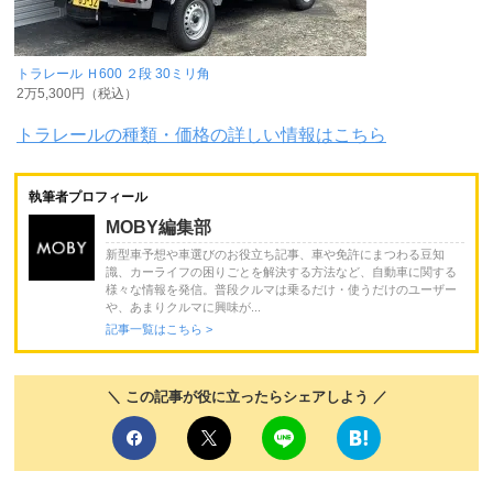
トラレール Ｈ600 ２段 30ミリ角
2万5,300円（税込）
トラレールの種類・価格の詳しい情報はこちら
執筆者プロフィール
MOBY編集部
新型車予想や車選びのお役立ち記事、車や免許にまつわる豆知
識、カーライフの困りごとを解決する方法など、自動車に関する
様々な情報を発信。普段クルマは乗るだけ・使うだけのユーザー
や、あまりクルマに興味が...
記事一覧はこちら >
＼ この記事が役に立ったらシェアしよう ／