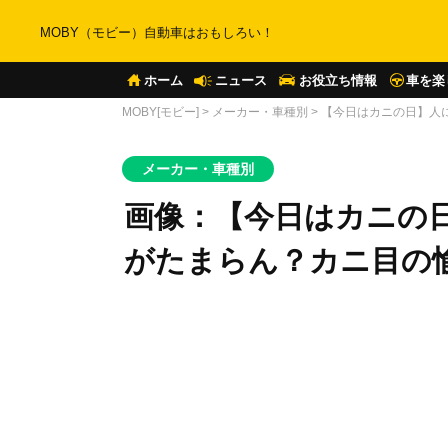
MOBY（モビー）自動車はおもしろい！
ホーム
ニュース
お役立ち情報
車を楽
MOBY[モビー]
>
メーカー・車種別
>
【今日はカニの日】人
メーカー・車種別
画像：【今日はカニの
がたまらん？カニ目の