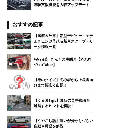
運転支援機能を大幅アップデート
 timms/stock.adobe.com
おすすめ記事
【国産＆外車】新型デビュー・モデ
ルチェンジ予想＆新車スクープ・リ
ーク情報一覧
#みぃぱーきんぐの車紹介【MOBY
×YouTuber】
【車のクイズ】初心者から上級者向
けまで幅広く出題！
【くるまTips】運転の苦手意識を
解消するヒントを解説！
【ややこし語】違いが分かりづらい
自動車用語を解説