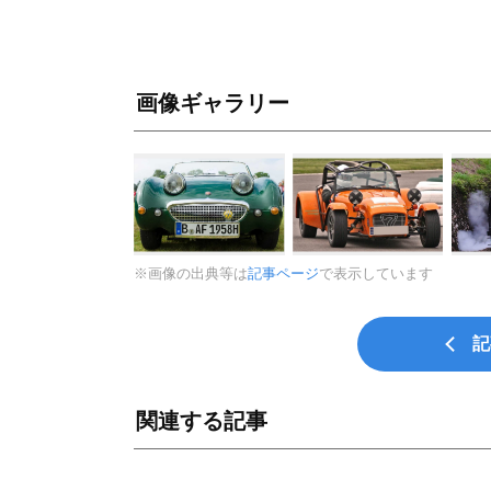
画像ギャラリー
※画像の出典等は
記事ページ
で表示しています
記
関連する記事