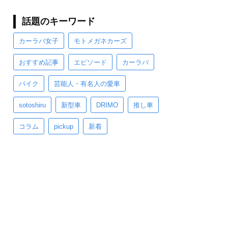
話題のキーワード
カーラバ女子
モトメガネカーズ
おすすめ記事
エピソード
カーラバ
バイク
芸能人・有名人の愛車
sotoshiru
新型車
DRIMO
推し車
コラム
pickup
新着