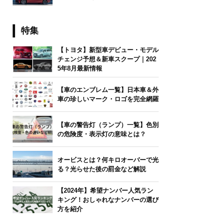
特集
【トヨタ】新型車デビュー・モデル
チェンジ予想＆新車スクープ｜202
5年8月最新情報
【車のエンブレム一覧】日本車＆外
車の珍しいマーク・ロゴを完全網羅
【車の警告灯（ランプ）一覧】色別
の危険度・表示灯の意味とは？
オービスとは？何キロオーバーで光
る？光らせた後の罰金など解説
【2024年】希望ナンバー人気ラン
キング！おしゃれなナンバーの選び
方を紹介