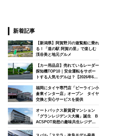
新着記事
【新潟県】阿賀野川の遊覧船に乗れ
る！「道の駅 阿賀の里」で楽しむ
渓谷美と地元グルメ
【カー用品店】売れているレーダー
探知機TOP10｜安全運転をサポー
トする人気モデルは？【2026年6月
版】
福岡にタイヤ専門店「ビーライン小
倉東インター店」オープン タイヤ
交換と安心サービスを提供
オートバックス新賃貸マンション
「グランレジデンス大橋」誕生 B
ACSPOT発想の趣味共生レジデン
ス
スバル「ステラ」改良モデル発表