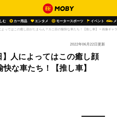
しむ
カー用品
エンタメ
モータースポーツ
イベント
メ
によってはこの癒し顔がたまらん？カニ目の愉快な車たち！【推し車】
>
画像ギャ
2022年06月22日
更新
日】人によってはこの癒し顔
愉快な車たち！【推し車】