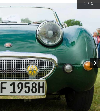
1
/
3