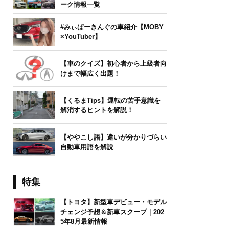
ーク情報一覧
#みぃぱーきんぐの車紹介【MOBY
×YouTuber】
【車のクイズ】初心者から上級者向
けまで幅広く出題！
【くるまTips】運転の苦手意識を
解消するヒントを解説！
【ややこし語】違いが分かりづらい
自動車用語を解説
特集
【トヨタ】新型車デビュー・モデル
チェンジ予想＆新車スクープ｜202
5年8月最新情報