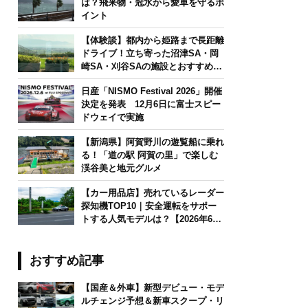
は？飛来物・冠水から愛車を守るポ
イント
【体験談】都内から姫路まで長距離
ドライブ！立ち寄った沼津SA・岡
崎SA・刈谷SAの施設とおすすめグ
ルメを紹介
日産「NISMO Festival 2026」開催
決定を発表 12月6日に富士スピー
ドウェイで実施
【新潟県】阿賀野川の遊覧船に乗れ
る！「道の駅 阿賀の里」で楽しむ
渓谷美と地元グルメ
【カー用品店】売れているレーダー
探知機TOP10｜安全運転をサポー
トする人気モデルは？【2026年6月
版】
おすすめ記事
【国産＆外車】新型デビュー・モデ
ルチェンジ予想＆新車スクープ・リ