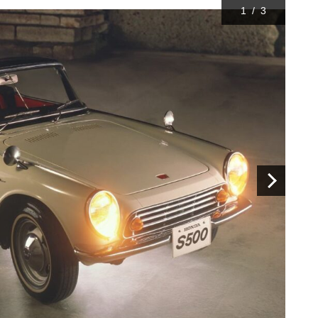
1
/
3