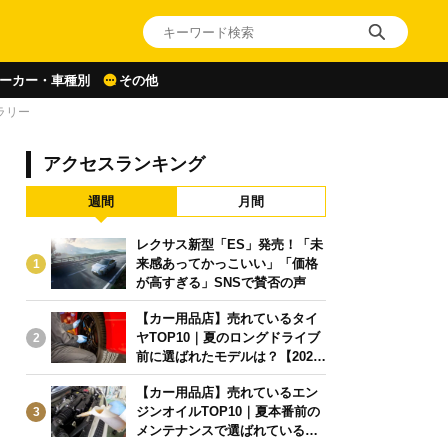
ーカー・車種別
その他
ラリー
アクセスランキング
週間
月間
レクサス新型「ES」発売！「未
来感あってかっこいい」「価格
1
が高すぎる」SNSで賛否の声
【カー用品店】売れているタイ
ヤTOP10｜夏のロングドライブ
2
前に選ばれたモデルは？【2026
年6月版】
【カー用品店】売れているエン
ジンオイルTOP10｜夏本番前の
3
メンテナンスで選ばれている人