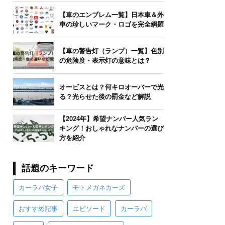
【車のエンブレム一覧】日本車＆外
車の珍しいマーク・ロゴを完全網羅
【車の警告灯（ランプ）一覧】色別
の危険度・表示灯の意味とは？
オービスとは？何キロオーバーで光
る？光らせた後の罰金など解説
【2024年】希望ナンバー人気ラン
キング！おしゃれなナンバーの選び
方を紹介
話題のキーワード
カーラバ女子
モトメガネカーズ
おすすめ記事
エピソード
カーラバ