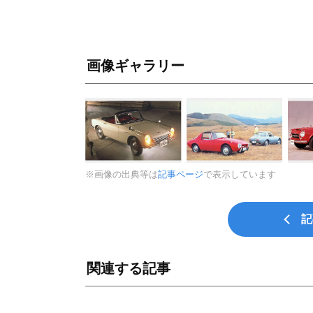
画像ギャラリー
※画像の出典等は
記事ページ
で表示しています
記
関連する記事