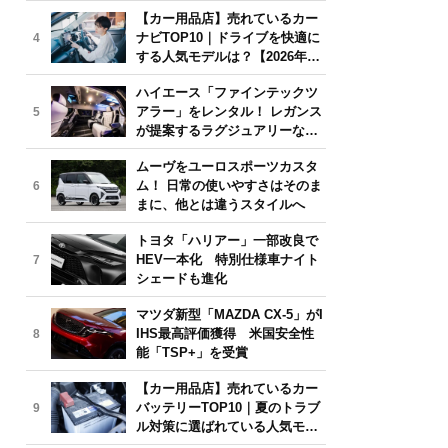
気モデルは？【2026年6月版】
【カー用品店】売れているカー
ナビTOP10｜ドライブを快適に
4
する人気モデルは？【2026年6
月版】
ハイエース「ファインテックツ
アラー」をレンタル！ レガンス
5
が提案するラグジュアリーな移
動体験
ムーヴをユーロスポーツカスタ
ム！ 日常の使いやすさはそのま
6
まに、他とは違うスタイルへ
トヨタ「ハリアー」一部改良で
HEV一本化 特別仕様車ナイト
7
シェードも進化
マツダ新型「MAZDA CX-5」がI
IHS最高評価獲得 米国安全性
8
能「TSP+」を受賞
【カー用品店】売れているカー
バッテリーTOP10｜夏のトラブ
9
ル対策に選ばれている人気モデ
ルは？【2026年6月版】