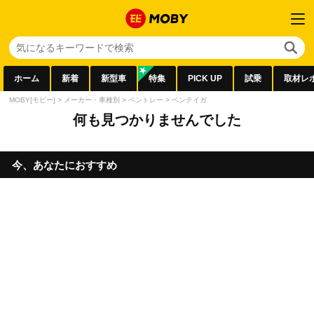
ホーム
新着
新型車
特集
PICK UP
試乗
取材レ
MOBY[モビー]
>
メーカー・車種別
>
ベントレー
>
ベンテイガ
何も見つかりませんでした
今、あなたにおすすめ