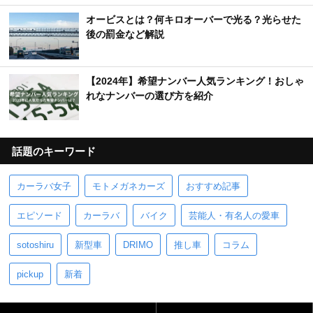
オービスとは？何キロオーバーで光る？光らせた
後の罰金など解説
【2024年】希望ナンバー人気ランキング！おしゃ
れなナンバーの選び方を紹介
話題のキーワード
カーラバ女子
モトメガネカーズ
おすすめ記事
エピソード
カーラバ
バイク
芸能人・有名人の愛車
sotoshiru
新型車
DRIMO
推し車
コラム
pickup
新着