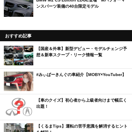
BMW M2 CS Edition EDGE登場 Mパフォーマ
ンスパーツ装備の40台限定モデル
おすすめ記事
【国産＆外車】新型デビュー・モデルチェンジ予
想＆新車スクープ・リーク情報一覧
#みぃぱーきんぐの車紹介【MOBY×YouTuber】
【車のクイズ】初心者から上級者向けまで幅広く
出題！
【くるまTips】運転の苦手意識を解消するヒント