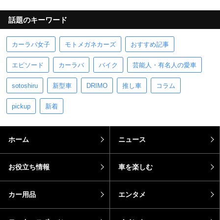
話題のキーワード
カーラバ女子
モトメガネカーズ
おすすめ記事
エピソード
カーラバ
バイク
芸能人・有名人の愛車
sotoshiru
新型車
DRIMO
推し車
コラム
pickup
新着
ホーム
ニュース
お役立ち情報
車を楽しむ
カー用品
エンタメ