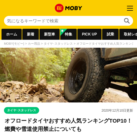
ホーム
新着
新型車
特集
PICK UP
試乗
取材レ
MOBY[モビー]
>
カー用品
>
タイヤ･スタッドレス
>
オフロードタイヤおすすめ人気ランキングT
タイヤ･スタッドレス
2020年12月10日
更新
オフロードタイヤおすすめ人気ランキングTOP10！
燃費や雪道使用禁止についても