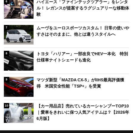
ハイエース「ファインテックツアラー」をレンタ
6
ル！ レガンスが提案するラグジュアリーな移動体
験
ムーヴをユーロスポーツカスタム！ 日常の使いや
7
すさはそのままに、他とは違うスタイルへ
トヨタ「ハリアー」一部改良でHEV一本化 特別
8
仕様車ナイトシェードも進化
マツダ新型「MAZDA CX-5」がIIHS最高評価獲
9
得 米国安全性能「TSP+」を受賞
【カー用品店】売れているカーシャンプーTOP10
10
｜愛車をきれいに保つ人気アイテムは？【2026年
6月版】