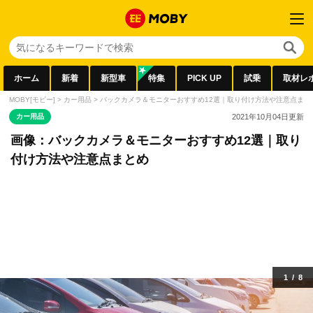
ホーム
新着
新型車
特集
PICK UP
試乗
取材レ
MOBY[モビー]
>
カー用品
>
バックカメラ＆モニターおすすめ12選｜取り付け方法や注意点まと
カー用品
2021年10月04日
更新
画像：バックカメラ＆モニターおすすめ12選｜取り
付け方法や注意点まとめ
1
/
8