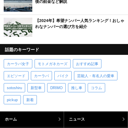
後の罰金など解説
【2024年】希望ナンバー人気ランキング！おしゃ
れなナンバーの選び方を紹介
話題のキーワード
カーラバ女子
モトメガネカーズ
おすすめ記事
エピソード
カーラバ
バイク
芸能人・有名人の愛車
sotoshiru
新型車
DRIMO
推し車
コラム
pickup
新着
ホーム
ニュース