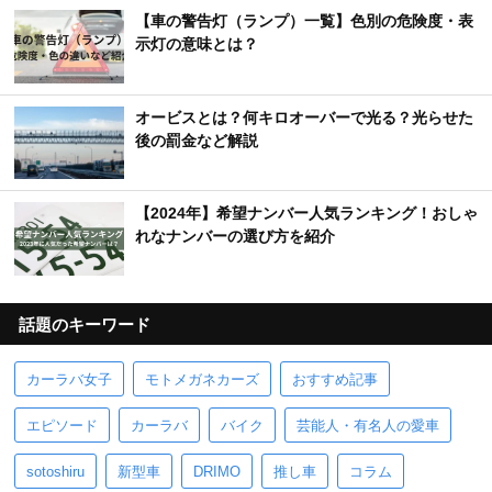
【車の警告灯（ランプ）一覧】色別の危険度・表
示灯の意味とは？
オービスとは？何キロオーバーで光る？光らせた
後の罰金など解説
【2024年】希望ナンバー人気ランキング！おしゃ
れなナンバーの選び方を紹介
話題のキーワード
カーラバ女子
モトメガネカーズ
おすすめ記事
エピソード
カーラバ
バイク
芸能人・有名人の愛車
sotoshiru
新型車
DRIMO
推し車
コラム