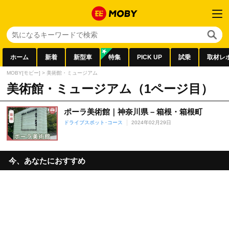
ホーム
新着
新型車
特集
PICK UP
試乗
取材レ
MOBY[モビー]
>
美術館・ミュージアム
美術館・ミュージアム（1ページ目）
ポーラ美術館｜神奈川県 – 箱根・箱根町
ドライブスポット･コース
2024年02月29日
今、あなたにおすすめ