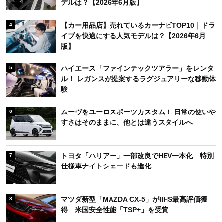
デルは？【2026年6月版】
【カー用品店】売れているカーナビTOP10｜ドラ
4
イブを快適にする人気モデルは？【2026年6月
版】
ハイエース「ファインテックツアラー」をレンタ
5
ル！ レガンスが提案するラグジュアリーな移動体
験
ムーヴをユーロスポーツカスタム！ 日常の使いや
6
すさはそのままに、他とは違うスタイルへ
トヨタ「ハリアー」一部改良でHEV一本化 特別
7
仕様車ナイトシェードも進化
マツダ新型「MAZDA CX-5」がIIHS最高評価獲
8
得 米国安全性能「TSP+」を受賞