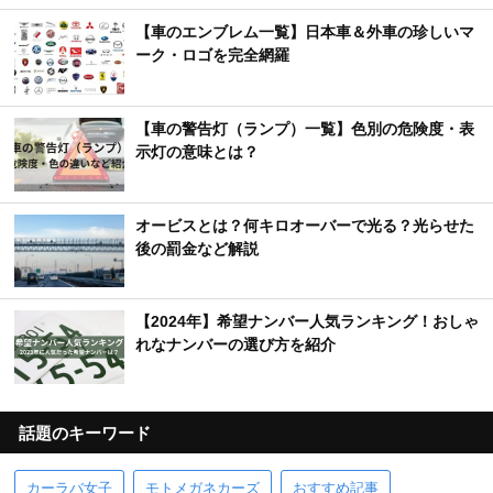
【車のエンブレム一覧】日本車＆外車の珍しいマ
ーク・ロゴを完全網羅
【車の警告灯（ランプ）一覧】色別の危険度・表
示灯の意味とは？
オービスとは？何キロオーバーで光る？光らせた
後の罰金など解説
【2024年】希望ナンバー人気ランキング！おしゃ
れなナンバーの選び方を紹介
話題のキーワード
カーラバ女子
モトメガネカーズ
おすすめ記事