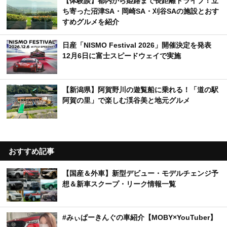
【体験談】都内から姫路まで長距離ドライブ！立
ち寄った沼津SA・岡崎SA・刈谷SAの施設とおす
すめグルメを紹介
日産「NISMO Festival 2026」開催決定を発表
12月6日に富士スピードウェイで実施
【新潟県】阿賀野川の遊覧船に乗れる！「道の駅
阿賀の里」で楽しむ渓谷美と地元グルメ
おすすめ記事
【国産＆外車】新型デビュー・モデルチェンジ予
想＆新車スクープ・リーク情報一覧
#みぃぱーきんぐの車紹介【MOBY×YouTuber】