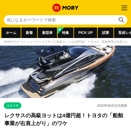
ホーム
新着
新型車
特集
PICK UP
試乗
取材レ
MOBY[モビー]
>
ニュース
>
レクサスの高級ヨットは4億円超！トヨタの「船舶事業が右肩上が
ニュース
2022年06月21日
更新
レクサスの高級ヨットは4億円超！トヨタの「船舶
事業が右肩上がり」のワケ