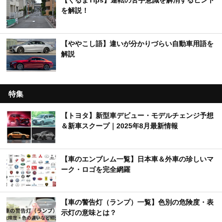
【くるまTips】運転の苦手意識を解消するヒント
を解説！
【ややこし語】違いが分かりづらい自動車用語を
解説
特集
【トヨタ】新型車デビュー・モデルチェンジ予想
＆新車スクープ｜2025年8月最新情報
【車のエンブレム一覧】日本車＆外車の珍しいマ
ーク・ロゴを完全網羅
【車の警告灯（ランプ）一覧】色別の危険度・表
示灯の意味とは？