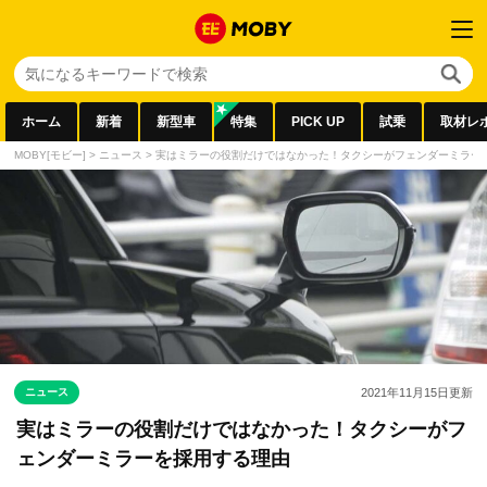
ホーム
新着
新型車
特集
PICK UP
試乗
取材レ
MOBY[モビー]
>
ニュース
>
実はミラーの役割だけではなかった！タクシーがフェンダーミラー
ニュース
2021年11月15日
更新
実はミラーの役割だけではなかった！タクシーがフ
ェンダーミラーを採用する理由