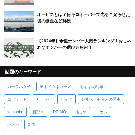
オービスとは？何キロオーバーで光る？光らせた
後の罰金など解説
【2024年】希望ナンバー人気ランキング！おしゃ
れなナンバーの選び方を紹介
話題のキーワード
カーラバ女子
モトメガネカーズ
おすすめ記事
エピソード
カーラバ
バイク
芸能人・有名人の愛車
sotoshiru
新型車
DRIMO
推し車
コラム
pickup
新着