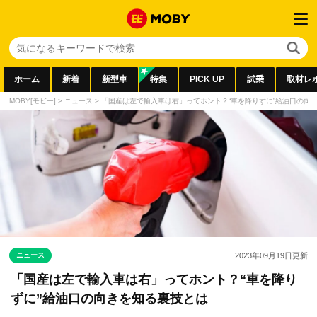
ホーム
新着
新型車
特集
PICK UP
試乗
取材レ
MOBY[モビー]
>
ニュース
>
「国産は左で輸入車は右」ってホント？“車を降りずに”給油口の向
ニュース
2023年09月19日
更新
「国産は左で輸入車は右」ってホント？“車を降り
ずに”給油口の向きを知る裏技とは