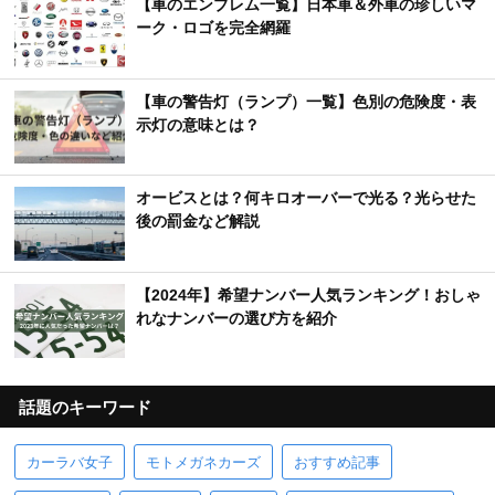
【車のエンブレム一覧】日本車＆外車の珍しいマ
ーク・ロゴを完全網羅
【車の警告灯（ランプ）一覧】色別の危険度・表
示灯の意味とは？
オービスとは？何キロオーバーで光る？光らせた
後の罰金など解説
【2024年】希望ナンバー人気ランキング！おしゃ
れなナンバーの選び方を紹介
話題のキーワード
カーラバ女子
モトメガネカーズ
おすすめ記事