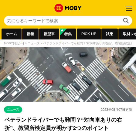
ホーム
新着
新型車
特集
PICK UP
試乗
取材レ
MOBY[モビー]
>
ニュース
>
ベテランドライバーでも難問？“対向車ありの右折”、教習所検定員
ニュース
2023年08月07日
更新
ベテランドライバーでも難問？“対向車ありの右
折”、教習所検定員が明かす2つのポイント