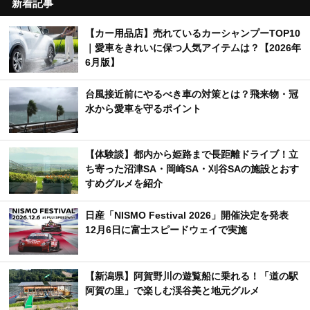
新着記事
【カー用品店】売れているカーシャンプーTOP10
｜愛車をきれいに保つ人気アイテムは？【2026年
6月版】
台風接近前にやるべき車の対策とは？飛来物・冠
水から愛車を守るポイント
【体験談】都内から姫路まで長距離ドライブ！立
ち寄った沼津SA・岡崎SA・刈谷SAの施設とおす
すめグルメを紹介
日産「NISMO Festival 2026」開催決定を発表
12月6日に富士スピードウェイで実施
【新潟県】阿賀野川の遊覧船に乗れる！「道の駅
阿賀の里」で楽しむ渓谷美と地元グルメ