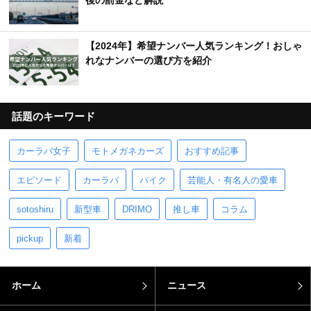
【2024年】希望ナンバー人気ランキング！おしゃ
れなナンバーの選び方を紹介
話題のキーワード
カーラバ女子
モトメガネカーズ
おすすめ記事
エピソード
カーラバ
バイク
芸能人・有名人の愛車
sotoshiru
新型車
DRIMO
推し車
コラム
pickup
新着
ホーム
ニュース