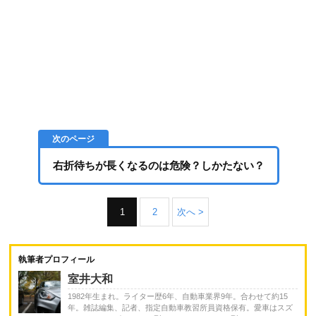
右折待ちが長くなるのは危険？しかたない？
1
2
次へ >
執筆者プロフィール
室井大和
1982年生まれ。ライター歴6年、自動車業界9年。合わせて約15
年。雑誌編集、記者、指定自動車教習所員資格保有。愛車はスズ