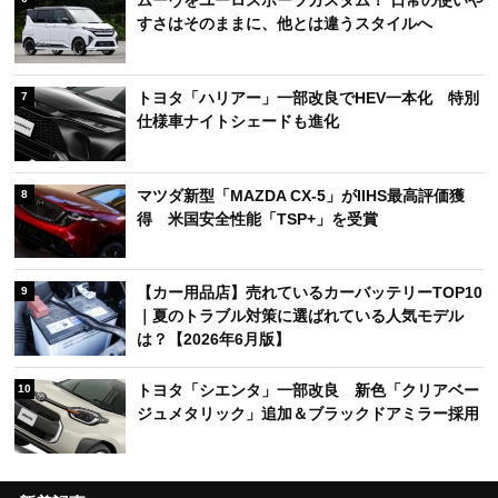
ムーヴをユーロスポーツカスタム！ 日常の使いや
すさはそのままに、他とは違うスタイルへ
トヨタ「ハリアー」一部改良でHEV一本化 特別
7
仕様車ナイトシェードも進化
マツダ新型「MAZDA CX-5」がIIHS最高評価獲
8
得 米国安全性能「TSP+」を受賞
【カー用品店】売れているカーバッテリーTOP10
9
｜夏のトラブル対策に選ばれている人気モデル
は？【2026年6月版】
トヨタ「シエンタ」一部改良 新色「クリアベー
10
ジュメタリック」追加＆ブラックドアミラー採用