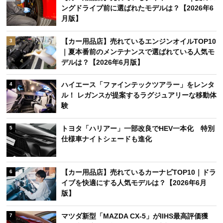
ングドライブ前に選ばれたモデルは？【2026年6
月版】
【カー用品店】売れているエンジンオイルTOP10
3
｜夏本番前のメンテナンスで選ばれている人気モ
デルは？【2026年6月版】
ハイエース「ファインテックツアラー」をレンタ
4
ル！ レガンスが提案するラグジュアリーな移動体
験
トヨタ「ハリアー」一部改良でHEV一本化 特別
5
仕様車ナイトシェードも進化
【カー用品店】売れているカーナビTOP10｜ドラ
6
イブを快適にする人気モデルは？【2026年6月
版】
マツダ新型「MAZDA CX-5」がIIHS最高評価獲
7