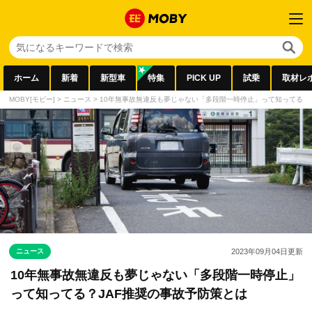
ホーム
新着
新型車
特集
PICK UP
試乗
取材レ
MOBY[モビー]
>
ニュース
>
10年無事故無違反も夢じゃない「多段階一時停止」って知ってる？
ニュース
2023年09月04日
更新
10年無事故無違反も夢じゃない「多段階一時停止」
って知ってる？JAF推奨の事故予防策とは