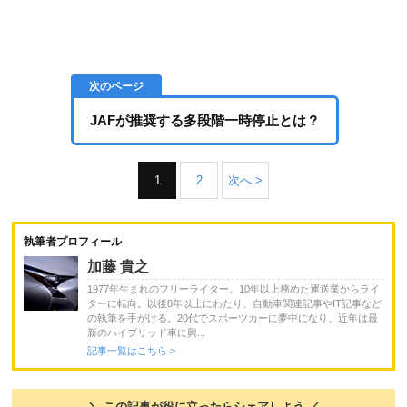
JAFが推奨する多段階一時停止とは？
1
2
次へ >
執筆者プロフィール
加藤 貴之
1977年生まれのフリーライター。10年以上務めた運送業からライ
ターに転向。以後8年以上にわたり、自動車関連記事やIT記事など
の執筆を手がける。20代でスポーツカーに夢中になり、近年は最
新のハイブリッド車に興...
記事一覧はこちら >
＼ この記事が役に立ったらシェアしよう ／