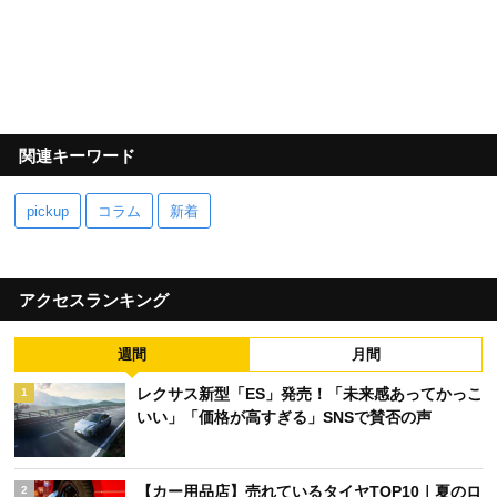
関連キーワード
pickup
コラム
新着
アクセスランキング
週間
月間
レクサス新型「ES」発売！「未来感あってかっこ
1
いい」「価格が高すぎる」SNSで賛否の声
【カー用品店】売れているタイヤTOP10｜夏のロ
2