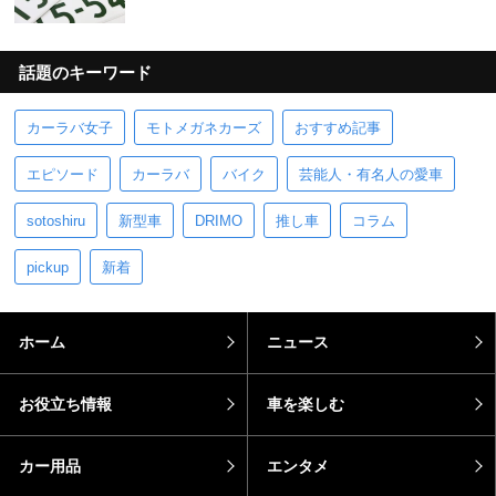
話題のキーワード
カーラバ女子
モトメガネカーズ
おすすめ記事
エピソード
カーラバ
バイク
芸能人・有名人の愛車
sotoshiru
新型車
DRIMO
推し車
コラム
pickup
新着
ホーム
ニュース
お役立ち情報
車を楽しむ
カー用品
エンタメ