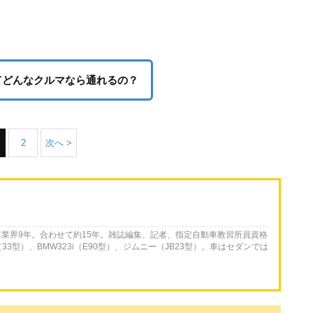
ってどんなクルマなら通れるの？
2
次へ >
動車業界9年。合わせて約15年。雑誌編集、記者、指定自動車教習所員資格
3型）、BMW323i（E90型）、ジムニー（JB23型）。車はセダンでは