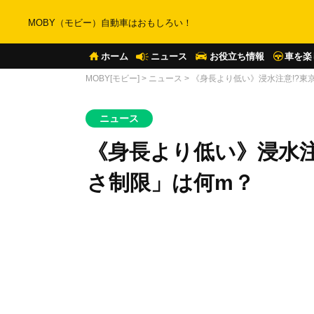
MOBY（モビー）自動車はおもしろい！
ホーム
ニュース
お役立ち情報
車を楽
MOBY[モビー]
>
ニュース
>
《身長より低い》浸水注意!?東
ニュース
《身長より低い》浸水注
さ制限」は何m？