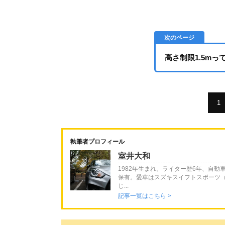
高さ制限1.5m
1
執筆者プロフィール
室井大和
1982年生まれ。ライター歴6年、自
保有。愛車はスズキスイフトスポーツ（3
じ...
記事一覧はこちら >