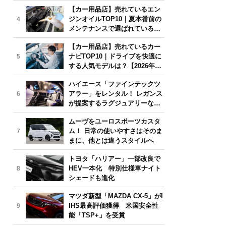
年6月版】
【カー用品店】売れているエン
ジンオイルTOP10｜夏本番前の
4
メンテナンスで選ばれている人
気モデルは？【2026年6月版】
【カー用品店】売れているカー
ナビTOP10｜ドライブを快適に
5
する人気モデルは？【2026年6
月版】
ハイエース「ファインテックツ
アラー」をレンタル！ レガンス
6
が提案するラグジュアリーな移
動体験
ムーヴをユーロスポーツカスタ
ム！ 日常の使いやすさはそのま
7
まに、他とは違うスタイルへ
トヨタ「ハリアー」一部改良で
HEV一本化 特別仕様車ナイト
8
シェードも進化
マツダ新型「MAZDA CX-5」がI
IHS最高評価獲得 米国安全性
9
能「TSP+」を受賞