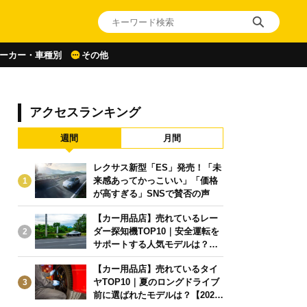
ーカー・車種別
その他
アクセスランキング
週間
月間
レクサス新型「ES」発売！「未
来感あってかっこいい」「価格
1
が高すぎる」SNSで賛否の声
【カー用品店】売れているレー
ダー探知機TOP10｜安全運転を
2
サポートする人気モデルは？【2
026年6月版】
【カー用品店】売れているタイ
ヤTOP10｜夏のロングドライブ
3
前に選ばれたモデルは？【2026