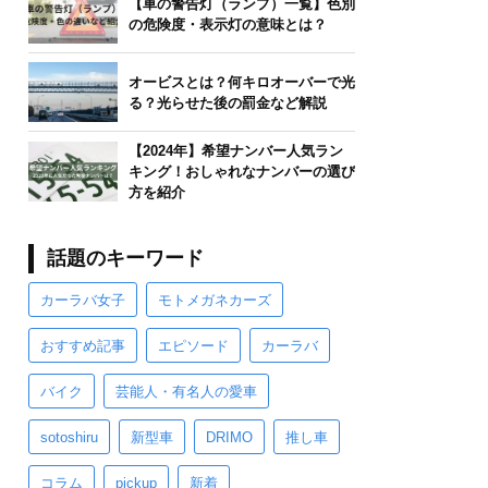
【車の警告灯（ランプ）一覧】色別
の危険度・表示灯の意味とは？
オービスとは？何キロオーバーで光
る？光らせた後の罰金など解説
【2024年】希望ナンバー人気ラン
キング！おしゃれなナンバーの選び
方を紹介
話題のキーワード
カーラバ女子
モトメガネカーズ
おすすめ記事
エピソード
カーラバ
バイク
芸能人・有名人の愛車
sotoshiru
新型車
DRIMO
推し車
コラム
pickup
新着