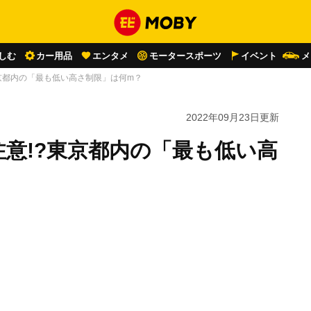
しむ
カー用品
エンタメ
モータースポーツ
イベント
メ
京都内の「最も低い高さ制限」は何m？
2022年09月23日
更新
意!?東京都内の「最も低い高