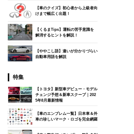
【車のクイズ】初心者から上級者向
けまで幅広く出題！
【くるまTips】運転の苦手意識を
解消するヒントを解説！
【ややこし語】違いが分かりづらい
自動車用語を解説
特集
【トヨタ】新型車デビュー・モデル
チェンジ予想＆新車スクープ｜202
5年8月最新情報
【車のエンブレム一覧】日本車＆外
車の珍しいマーク・ロゴを完全網羅