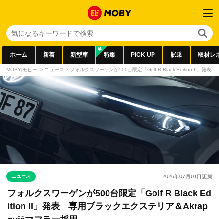
ホーム
新着
新型車
特集
PICK UP
試乗
取材レ
MOBY[モビー]
>
ニュース
>
フォルクスワーゲンが500台限定「Golf R Black Edition II」
ニュース
2026年07月01日
更新
フォルクスワーゲンが500台限定「Golf R Black Ed
ition II」発表 専用ブラックエクステリア＆Akrap