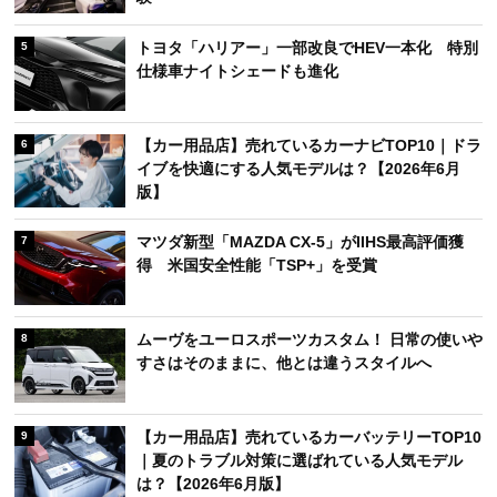
トヨタ「ハリアー」一部改良でHEV一本化 特別
5
仕様車ナイトシェードも進化
【カー用品店】売れているカーナビTOP10｜ドラ
6
イブを快適にする人気モデルは？【2026年6月
版】
マツダ新型「MAZDA CX-5」がIIHS最高評価獲
7
得 米国安全性能「TSP+」を受賞
ムーヴをユーロスポーツカスタム！ 日常の使いや
8
すさはそのままに、他とは違うスタイルへ
【カー用品店】売れているカーバッテリーTOP10
9
｜夏のトラブル対策に選ばれている人気モデル
は？【2026年6月版】