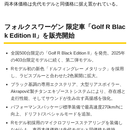
両本体価格は先代モデルと同価格に据え置かれている。
フォルクスワーゲン 限定車「Golf R Blac
k Edition II」を販売開始
全国500台限定の「Golf R Black Edition II」を発売。2025年
の403台限定モデルに続く、第二弾モデル。
Rモデル初の新色「ドルフィングレー メタリック」を採用
し、ラピスブルーと合わせた2色展開に拡大。
ブラック基調の専用エクステリア、大型リアスポイラー、
Akrapovič製チタンエキゾーストシステムにより、存在感と
走行性能、そしてサウンドが生み出す高揚感を強化。
パフォーマンスパッケージ標準装備で最高速度270km/hに
向上、ドリフト/スペシャルモードを追加。
Rモデル初採用のマイクロフリースステアリングを装備し
ながらも、車両本体価格は先代モデルと同価格を維持。