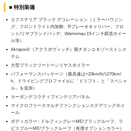
■
特別装備
エクステリア ブラック デコレーション（ミラーハウジン
グ、フロントライト内加飾、Rブレーキキャリパー、フロ
ント/リヤブランドバッヂ、Warmenau 19インチ鍛造ホイー
ル等）
Akrapovič（アクラポヴィッチ）製チタンエキゾーストシス
テム
大型ブラックツートーンリヤスポイラー
パフォーマンスパッケージ（最高速は+20km/hの270km/
h、ドライビングプロファイルに「ドリフト」と「スペシャ
ル」を追加）
カーボンデコラティブインテリアパネル
マイクロフリースマルチファンクションステアリングホイ
ール
ボディカラー : ドルフィングレーME/ブラックルーフ、ラ
ピスブルーME/ブラックルーフ（有償オプションカラー）