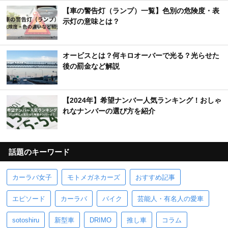
【車の警告灯（ランプ）一覧】色別の危険度・表
示灯の意味とは？
オービスとは？何キロオーバーで光る？光らせた
後の罰金など解説
【2024年】希望ナンバー人気ランキング！おしゃ
れなナンバーの選び方を紹介
話題のキーワード
カーラバ女子
モトメガネカーズ
おすすめ記事
エピソード
カーラバ
バイク
芸能人・有名人の愛車
sotoshiru
新型車
DRIMO
推し車
コラム