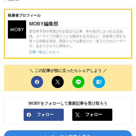
執筆者プロフィール
MOBY編集部
新型車予想や車選びのお役立ち記事、車や免許にまつわる豆知
識、カーライフの困りごとを解決する方法など、自動車に関する
様々な情報を発信。普段クルマは乗るだけ・使うだけのユーザー
や、あまりクルマに興味が...
記事一覧はこちら >
＼ この記事が役に立ったらシェアしよう ／
MOBYをフォローして最新記事を受け取ろう
フォロー
フォロー