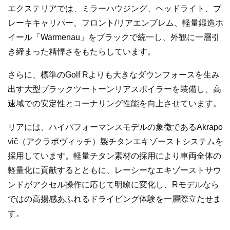
エクステリアでは、ミラーハウジング、ヘッドライト、ブ
レーキキャリパー、フロント/リアエンブレム、軽量鍛造ホ
イール「Warmenau」をブラックで統一し、外観に一層引
き締まった精悍さをもたらしています。
さらに、標準のGolf Rよりも大きなダウンフォースを生み
出す大型ブラックツートーンリアスポイラーを装備し、高
速域での安定性とコーナリング性能を向上させています。
リアには、ハイパフォーマンスモデルの象徴であるAkrapo
vič（アクラポヴィッチ）製チタンエキゾーストシステムを
採用しています。軽量チタン素材の採用により車両全体の
軽量化に貢献するとともに、レーシーなエキゾーストサウ
ンドがアクセル操作に応じて明瞭に変化し、Rモデルなら
ではの高揚感あふれるドライビング体験を一層際立たせま
す。