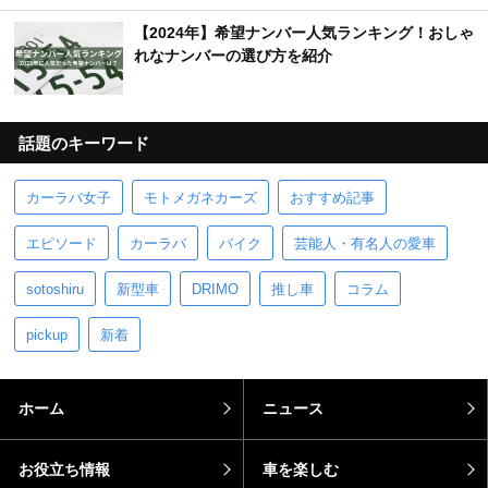
【2024年】希望ナンバー人気ランキング！おしゃ
れなナンバーの選び方を紹介
話題のキーワード
カーラバ女子
モトメガネカーズ
おすすめ記事
エピソード
カーラバ
バイク
芸能人・有名人の愛車
sotoshiru
新型車
DRIMO
推し車
コラム
pickup
新着
ホーム
ニュース
お役立ち情報
車を楽しむ