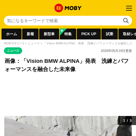
ホーム
新着
新型車
特集
PICK UP
試乗
取材レ
MOBY[モビー]
>
ニュース
>
「Vision BMW ALPINA」発表 洗練とパフォーマンスを融合した
ニュース
2026年05月19日
更新
画像：「Vision BMW ALPINA」発表 洗練とパフ
ォーマンスを融合した未来像
1
/
3