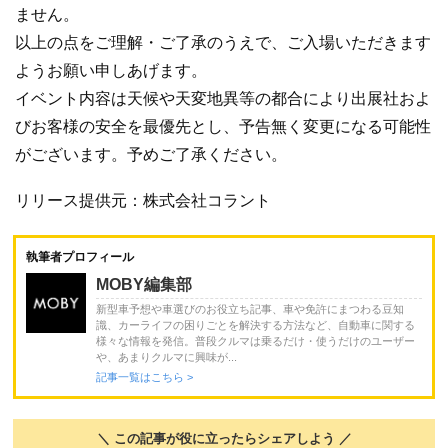
ません。
以上の点をご理解・ご了承のうえで、ご入場いただきます
ようお願い申しあげます。
イベント内容は天候や天変地異等の都合により出展社およ
びお客様の安全を最優先とし、予告無く変更になる可能性
がございます。予めご了承ください。
リリース提供元：株式会社コラント
執筆者プロフィール
MOBY編集部
新型車予想や車選びのお役立ち記事、車や免許にまつわる豆知
識、カーライフの困りごとを解決する方法など、自動車に関する
様々な情報を発信。普段クルマは乗るだけ・使うだけのユーザー
や、あまりクルマに興味が...
記事一覧はこちら >
＼ この記事が役に立ったらシェアしよう ／