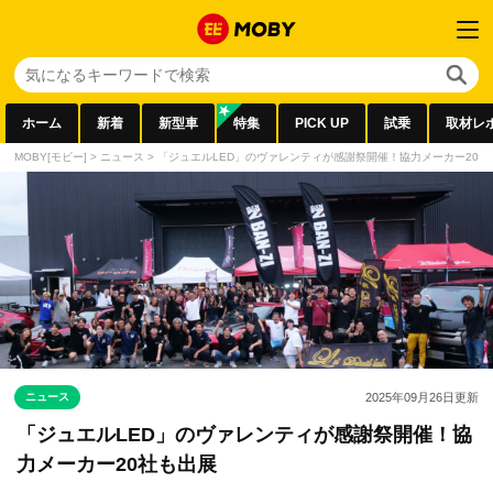
ホーム
新着
新型車
特集
PICK UP
試乗
取材レ
MOBY[モビー]
>
ニュース
>
「ジュエルLED」のヴァレンティが感謝祭開催！協力メーカー20社
ニュース
2025年09月26日
更新
「ジュエルLED」のヴァレンティが感謝祭開催！協
力メーカー20社も出展