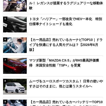
ル！ レガンスが提案するラグジュアリーな移動体
験
トヨタ「ハリアー」一部改良でHEV一本化 特別
5
仕様車ナイトシェードも進化
【カー用品店】売れているカーナビTOP10｜ドラ
6
イブを快適にする人気モデルは？【2026年6月
版】
マツダ新型「MAZDA CX-5」がIIHS最高評価獲
7
得 米国安全性能「TSP+」を受賞
ムーヴをユーロスポーツカスタム！ 日常の使いや
8
すさはそのままに、他とは違うスタイルへ
【カー用品店】売れているカーバッテリーTOP10
9