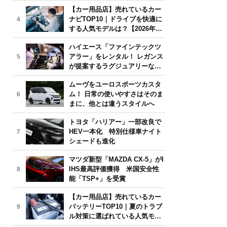
気モデルは？【2026年6月版】
【カー用品店】売れているカー
ナビTOP10｜ドライブを快適に
4
する人気モデルは？【2026年6
月版】
ハイエース「ファインテックツ
アラー」をレンタル！ レガンス
5
が提案するラグジュアリーな移
動体験
ムーヴをユーロスポーツカスタ
ム！ 日常の使いやすさはそのま
6
まに、他とは違うスタイルへ
トヨタ「ハリアー」一部改良で
HEV一本化 特別仕様車ナイト
7
シェードも進化
マツダ新型「MAZDA CX-5」がI
IHS最高評価獲得 米国安全性
8
能「TSP+」を受賞
【カー用品店】売れているカー
バッテリーTOP10｜夏のトラブ
9
ル対策に選ばれている人気モデ
ルは？【2026年6月版】