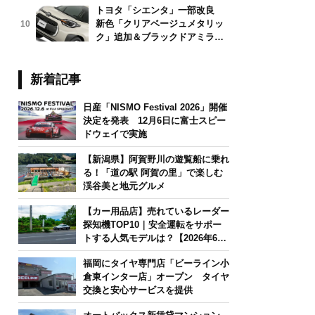
トヨタ「シエンタ」一部改良
新色「クリアベージュメタリッ
10
ク」追加＆ブラックドアミラー
採用
新着記事
日産「NISMO Festival 2026」開催
決定を発表 12月6日に富士スピー
ドウェイで実施
【新潟県】阿賀野川の遊覧船に乗れ
る！「道の駅 阿賀の里」で楽しむ
渓谷美と地元グルメ
【カー用品店】売れているレーダー
探知機TOP10｜安全運転をサポー
トする人気モデルは？【2026年6月
版】
福岡にタイヤ専門店「ビーライン小
倉東インター店」オープン タイヤ
交換と安心サービスを提供