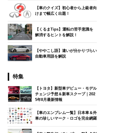
【車のクイズ】初心者から上級者向
けまで幅広く出題！
【くるまTips】運転の苦手意識を
解消するヒントを解説！
【ややこし語】違いが分かりづらい
自動車用語を解説
特集
【トヨタ】新型車デビュー・モデル
チェンジ予想＆新車スクープ｜202
5年8月最新情報
【車のエンブレム一覧】日本車＆外
車の珍しいマーク・ロゴを完全網羅