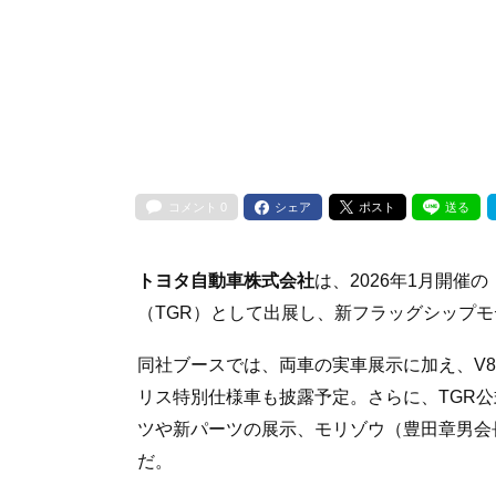
コメント
0
シェア
ポスト
送る
トヨタ自動車株式会社
は、2026年1月開催の
（TGR）として出展し、新フラッグシップモデ
同社ブースでは、両車の実車展示に加え、V
リス特別仕様車も披露予定。さらに、TGR公
ツや新パーツの展示、モリゾウ（豊田章男会
だ。