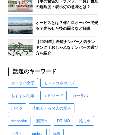
【車の警告灯（ランプ）一覧】色別
の危険度・表示灯の意味とは？
オービスとは？何キロオーバーで光
る？光らせた後の罰金など解説
【2024年】希望ナンバー人気ラン
キング！おしゃれなナンバーの選び
方を紹介
話題のキーワード
カーラバ女子
モトメガネカーズ
おすすめ記事
エピソード
カーラバ
バイク
芸能人・有名人の愛車
sotoshiru
新型車
DRIMO
推し車
コラム
pickup
新着