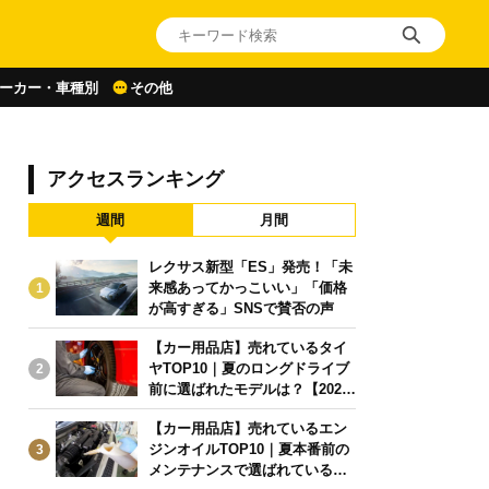
ーカー・車種別
その他
アクセスランキング
週間
月間
レクサス新型「ES」発売！「未
来感あってかっこいい」「価格
1
が高すぎる」SNSで賛否の声
【カー用品店】売れているタイ
ヤTOP10｜夏のロングドライブ
2
前に選ばれたモデルは？【2026
年6月版】
【カー用品店】売れているエン
ジンオイルTOP10｜夏本番前の
3
メンテナンスで選ばれている人