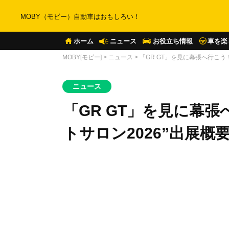
MOBY（モビー）自動車はおもしろい！
ホーム
ニュース
お役立ち情報
車を楽
MOBY[モビー]
>
ニュース
>
「GR GT」を見に幕張へ行こう
ニュース
「GR GT」を見に幕
トサロン2026”出展概