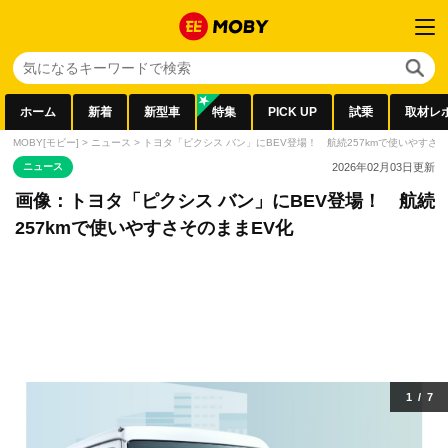
ホーム
新着
新型車
特集
PICK UP
試乗
取材レ
MOBY[モビー]
>
ニュース
>
トヨタ「ピクシス バン」にBEV登場！ 航続257kmで使いやすさ
ニュース
2026年02月03日
更新
画像：トヨタ「ピクシス バン」にBEV登場！ 航続
257kmで使いやすさそのままEV化
1
/
7