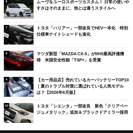
ムーヴをユーロスポーツカスタム！ 日常の使いや
6
すさはそのままに、他とは違うスタイルへ
トヨタ「ハリアー」一部改良でHEV一本化 特別
7
仕様車ナイトシェードも進化
マツダ新型「MAZDA CX-5」がIIHS最高評価獲
8
得 米国安全性能「TSP+」を受賞
【カー用品店】売れているカーバッテリーTOP10
9
｜夏のトラブル対策に選ばれている人気モデル
は？【2026年6月版】
トヨタ「シエンタ」一部改良 新色「クリアベー
10
ジュメタリック」追加＆ブラックドアミラー採用