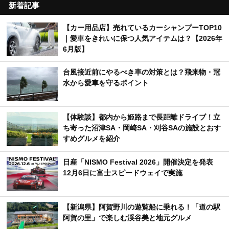
新着記事
【カー用品店】売れているカーシャンプーTOP10
｜愛車をきれいに保つ人気アイテムは？【2026年
6月版】
台風接近前にやるべき車の対策とは？飛来物・冠
水から愛車を守るポイント
【体験談】都内から姫路まで長距離ドライブ！立
ち寄った沼津SA・岡崎SA・刈谷SAの施設とおす
すめグルメを紹介
日産「NISMO Festival 2026」開催決定を発表
12月6日に富士スピードウェイで実施
【新潟県】阿賀野川の遊覧船に乗れる！「道の駅
阿賀の里」で楽しむ渓谷美と地元グルメ