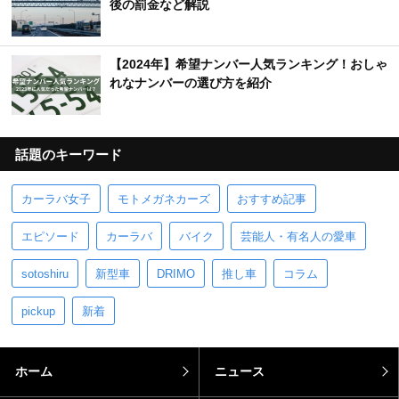
後の罰金など解説
【2024年】希望ナンバー人気ランキング！おしゃ
れなナンバーの選び方を紹介
話題のキーワード
カーラバ女子
モトメガネカーズ
おすすめ記事
エピソード
カーラバ
バイク
芸能人・有名人の愛車
sotoshiru
新型車
DRIMO
推し車
コラム
pickup
新着
ホーム
ニュース