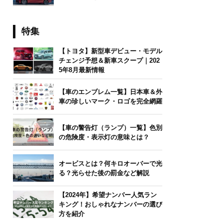
特集
【トヨタ】新型車デビュー・モデル
チェンジ予想＆新車スクープ｜202
5年8月最新情報
【車のエンブレム一覧】日本車＆外
車の珍しいマーク・ロゴを完全網羅
【車の警告灯（ランプ）一覧】色別
の危険度・表示灯の意味とは？
オービスとは？何キロオーバーで光
る？光らせた後の罰金など解説
【2024年】希望ナンバー人気ラン
キング！おしゃれなナンバーの選び
方を紹介