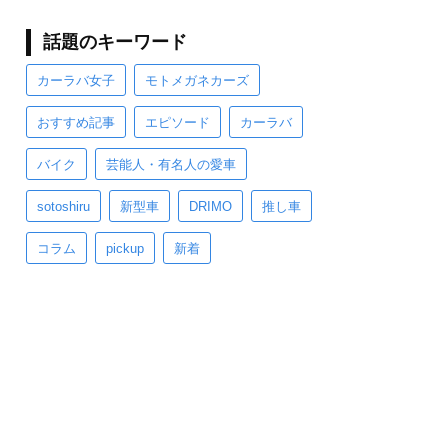
話題のキーワード
カーラバ女子
モトメガネカーズ
おすすめ記事
エピソード
カーラバ
バイク
芸能人・有名人の愛車
sotoshiru
新型車
DRIMO
推し車
コラム
pickup
新着