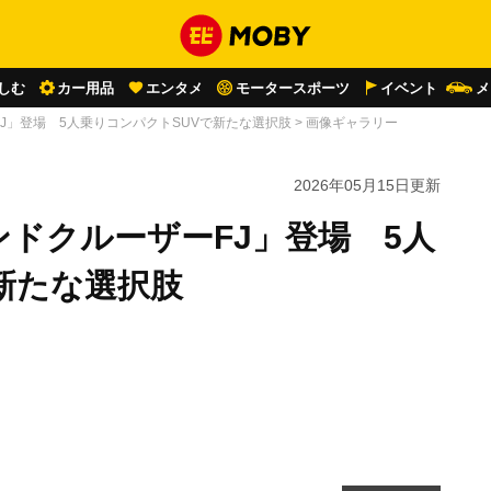
しむ
カー用品
エンタメ
モータースポーツ
イベント
メ
J」登場 5人乗りコンパクトSUVで新たな選択肢
>
画像ギャラリー
2026年05月15日
更新
ドクルーザーFJ」登場 5人
新たな選択肢