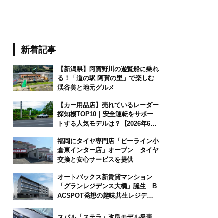
新着記事
【新潟県】阿賀野川の遊覧船に乗れ
る！「道の駅 阿賀の里」で楽しむ
渓谷美と地元グルメ
【カー用品店】売れているレーダー
探知機TOP10｜安全運転をサポー
トする人気モデルは？【2026年6月
版】
福岡にタイヤ専門店「ビーライン小
倉東インター店」オープン タイヤ
交換と安心サービスを提供
オートバックス新賃貸マンション
「グランレジデンス大橋」誕生 B
ACSPOT発想の趣味共生レジデン
ス
スバル「ステラ」改良モデル発表