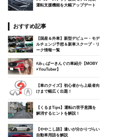
運転支援機能を大幅アップデート
おすすめ記事
【国産＆外車】新型デビュー・モデ
ルチェンジ予想＆新車スクープ・リ
ーク情報一覧
#みぃぱーきんぐの車紹介【MOBY
×YouTuber】
【車のクイズ】初心者から上級者向
けまで幅広く出題！
【くるまTips】運転の苦手意識を
解消するヒントを解説！
【ややこし語】違いが分かりづらい
自動車用語を解説