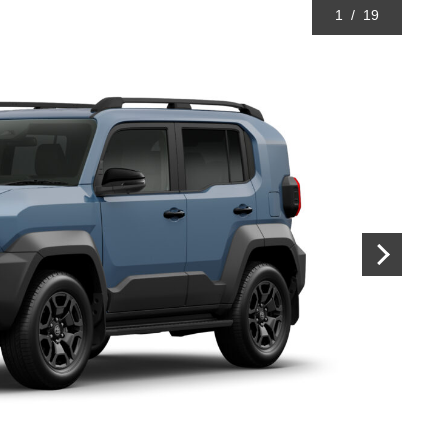
1
/
19