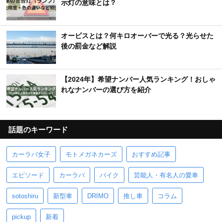
示灯の意味とは？
オービスとは？何キロオーバーで光る？光らせた
後の罰金など解説
【2024年】希望ナンバー人気ランキング！おしゃ
れなナンバーの選び方を紹介
話題のキーワード
カーラバ女子
モトメガネカーズ
おすすめ記事
エピソード
カーラバ
バイク
芸能人・有名人の愛車
sotoshiru
新型車
DRIMO
推し車
コラム
pickup
新着