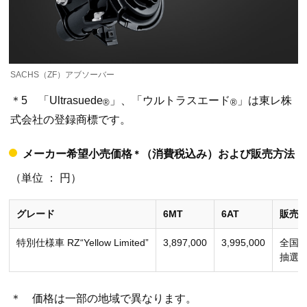
SACHS（ZF）アブソーバー
＊5 「Ultrasuede
」、「ウルトラスエード
」は東レ株
®
®
式会社の登録商標です。
メーカー希望小売価格
（消費税込み）および販売方法
＊
（単位 ： 円）
グレード
6MT
6AT
販売
特別仕様車 RZ“Yellow Limited”
3,897,000
3,995,000
全国の
抽選販
＊ 価格は一部の地域で異なります。