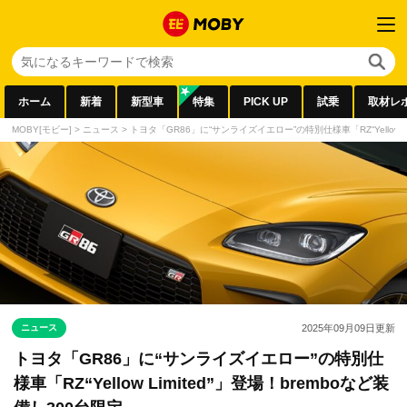
ホーム
新着
新型車
特集
PICK UP
試乗
取材レ
MOBY[モビー]
>
ニュース
>
トヨタ「GR86」に“サンライズイエロー”の特別仕様車「RZ“Yellow Li
ニュース
2025年09月09日
更新
トヨタ「GR86」に“サンライズイエロー”の特別仕
様車「RZ“Yellow Limited”」登場！bremboなど装