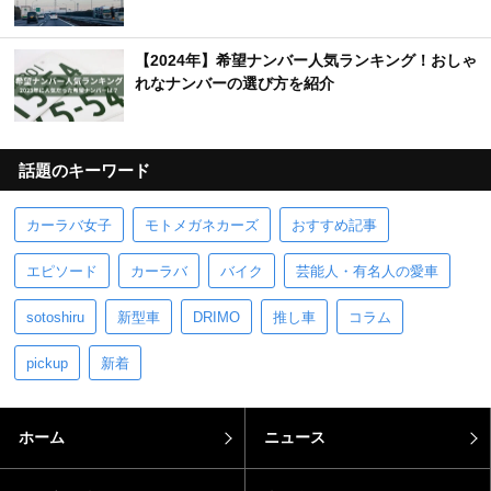
【2024年】希望ナンバー人気ランキング！おしゃ
れなナンバーの選び方を紹介
話題のキーワード
カーラバ女子
モトメガネカーズ
おすすめ記事
エピソード
カーラバ
バイク
芸能人・有名人の愛車
sotoshiru
新型車
DRIMO
推し車
コラム
pickup
新着
ホーム
ニュース