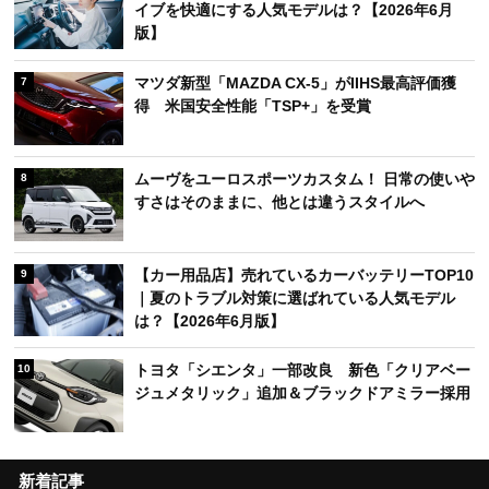
イブを快適にする人気モデルは？【2026年6月
版】
マツダ新型「MAZDA CX-5」がIIHS最高評価獲
7
得 米国安全性能「TSP+」を受賞
ムーヴをユーロスポーツカスタム！ 日常の使いや
8
すさはそのままに、他とは違うスタイルへ
【カー用品店】売れているカーバッテリーTOP10
9
｜夏のトラブル対策に選ばれている人気モデル
は？【2026年6月版】
トヨタ「シエンタ」一部改良 新色「クリアベー
10
ジュメタリック」追加＆ブラックドアミラー採用
新着記事