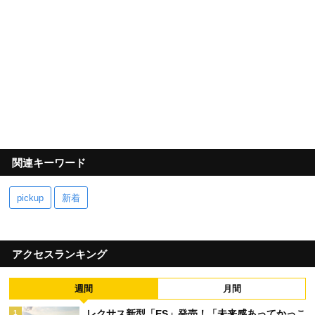
関連キーワード
pickup
新着
アクセスランキング
週間
月間
レクサス新型「ES」発売！「未来感あってかっこ
1