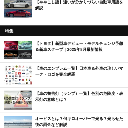
【ややこし語】違いが分かりづらい自動車用語を
解説
特集
【トヨタ】新型車デビュー・モデルチェンジ予想
＆新車スクープ｜2025年8月最新情報
【車のエンブレム一覧】日本車＆外車の珍しいマ
ーク・ロゴを完全網羅
【車の警告灯（ランプ）一覧】色別の危険度・表
示灯の意味とは？
オービスとは？何キロオーバーで光る？光らせた
後の罰金など解説