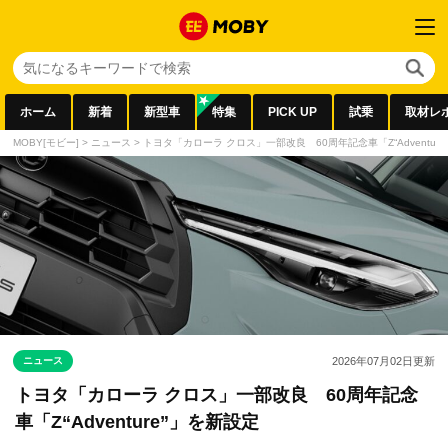
ホーム
新着
新型車
特集
PICK UP
試乗
取材レ
MOBY[モビー]
>
ニュース
>
トヨタ「カローラ クロス」一部改良 60周年記念車「Z“Adventur
ニュース
2026年07月02日
更新
トヨタ「カローラ クロス」一部改良 60周年記念
車「Z“Adventure”」を新設定