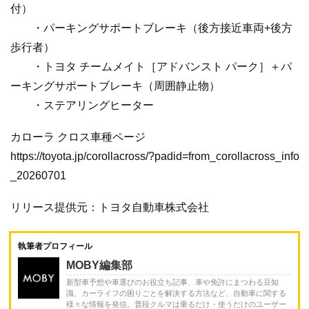
付）
・パーキングサポートブレーキ（後方接近車両+後方
歩行者）
・トヨタ チームメイト［アドバンスト パーク］＋パ
ーキングサポートブレーキ（周囲静止物）
・ステアリングヒーター
カローラ クロス車種ページ
https://toyota.jp/corollacross/?padid=from_corollacross_info
_20260701
リリース提供元：トヨタ自動車株式会社
執筆者プロフィール
MOBY編集部
新型車予想や車選びのお役立ち記事、車や免許にまつわる豆知
識、カーライフの困りごとを解決する方法など、自動車に関する
様々な情報を発信。普段クルマは乗るだけ・使うだけのユーザー