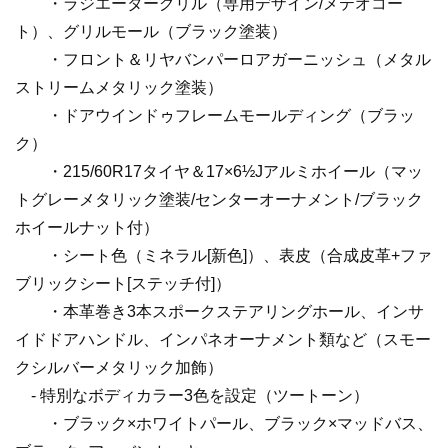
・ラジエーターグリル（専用デザイン/メテオコー
ト）、グリルモール（ブラック塗装）
・フロント＆リヤバンパーロアガーニッシュ（メタル
ストリームメタリック塗装）
・ドアウインドゥフレームモールディング（ブラッ
ク）
・215/60R17タイヤ＆17×6½Jアルミホイール（マッ
トグレーメタリック塗装/センターオーナメント/ブラック
ホイールナット付）
・シート色（ミネラル[新色]）、表皮（合成皮革+ファ
ブリックシート[ステッチ付]）
・本革巻き3本スポークステアリングホール、インサ
イドドアハンドル、インパネオーナメント類など（スモー
クシルバーメタリック加飾）
- 特別なボディカラー3色を設定（ツートーン）
・ブラック×ホワイトパール、ブラック×マッドバス、