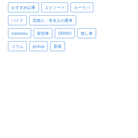
おすすめ記事
エピソード
カーラバ
バイク
芸能人・有名人の愛車
sotoshiru
新型車
DRIMO
推し車
コラム
pickup
新着