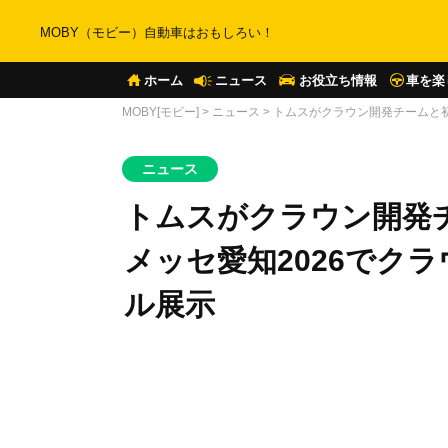
MOBY（モビー）自動車はおもしろい！
ホーム
ニュース
お役立ち情報
車を楽
MOBY[モビー]
>
ニュース
>
トムスがクラウン開発チームと初
ニュース
トムスがクラウン開発
メッセ愛知2026でク
ル展示