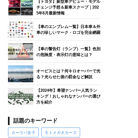
【トヨタ】新型車デビュー・モデル
チェンジ予想＆新車スクープ｜202
5年8月最新情報
【車のエンブレム一覧】日本車＆外
車の珍しいマーク・ロゴを完全網羅
【車の警告灯（ランプ）一覧】色別
の危険度・表示灯の意味とは？
オービスとは？何キロオーバーで光
る？光らせた後の罰金など解説
【2024年】希望ナンバー人気ラン
キング！おしゃれなナンバーの選び
方を紹介
話題のキーワード
カーラバ女子
モトメガネカーズ