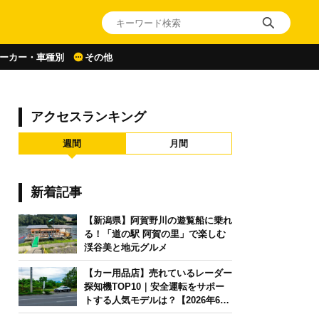
ーカー・車種別
その他
アクセスランキング
週間
月間
新着記事
【新潟県】阿賀野川の遊覧船に乗れ
る！「道の駅 阿賀の里」で楽しむ
渓谷美と地元グルメ
【カー用品店】売れているレーダー
探知機TOP10｜安全運転をサポー
トする人気モデルは？【2026年6月
版】