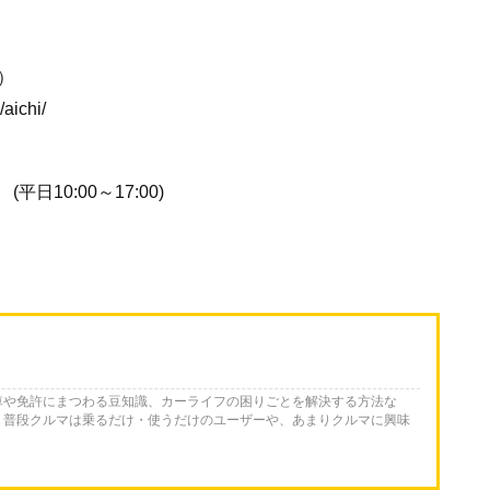
場）
ichi/
日10:00～17:00)
車や免許にまつわる豆知識、カーライフの困りごとを解決する方法な
。普段クルマは乗るだけ・使うだけのユーザーや、あまりクルマに興味