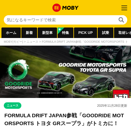
ホーム
新着
新型車
特集
PICK UP
試乗
取材レ
MOBY[モビー]
>
ニュース
>
FORMULA DRIFT JAPAN参戦「GOODRIDE MOTORSPORT
ニュース
2025年11月28日
更新
FORMULA DRIFT JAPAN参戦「GOODRIDE MOT
ORSPORTS トヨタ GRスープラ」がトミカに！