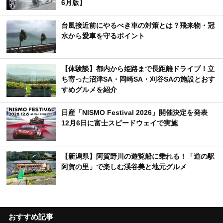
6月版】
台風接近前にやるべき車の対策とは？飛来物・冠
水から愛車を守るポイント
【体験談】都内から姫路まで長距離ドライブ！立
ち寄った沼津SA・岡崎SA・刈谷SAの施設とおす
すめグルメを紹介
日産「NISMO Festival 2026」開催決定を発表
12月6日に富士スピードウェイで実施
【新潟県】阿賀野川の遊覧船に乗れる！「道の駅
阿賀の里」で楽しむ渓谷美と地元グルメ
おすすめ記事