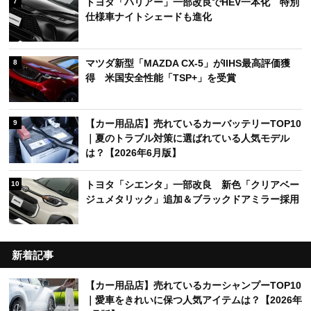
トヨタ「ハリアー」一部改良でHEV一本化 特別
7
仕様車ナイトシェードも進化
マツダ新型「MAZDA CX-5」がIIHS最高評価獲
8
得 米国安全性能「TSP+」を受賞
【カー用品店】売れているカーバッテリーTOP10
9
｜夏のトラブル対策に選ばれている人気モデル
は？【2026年6月版】
トヨタ「シエンタ」一部改良 新色「クリアベー
10
ジュメタリック」追加＆ブラックドアミラー採用
新着記事
【カー用品店】売れているカーシャンプーTOP10
｜愛車をきれいに保つ人気アイテムは？【2026年