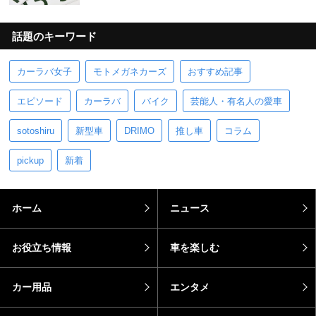
話題のキーワード
カーラバ女子
モトメガネカーズ
おすすめ記事
エピソード
カーラバ
バイク
芸能人・有名人の愛車
sotoshiru
新型車
DRIMO
推し車
コラム
pickup
新着
ホーム
ニュース
お役立ち情報
車を楽しむ
カー用品
エンタメ