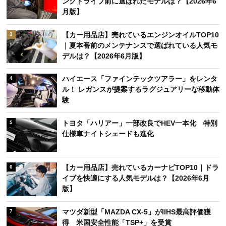
ングドライブ前に選ばれたモデルは？【2026年6
月版】
【カー用品店】売れているエンジンオイルTOP10
3
｜夏本番前のメンテナンスで選ばれている人気モ
デルは？【2026年6月版】
ハイエース「ファインテックツアラー」をレンタ
4
ル！ レガンスが提案するラグジュアリーな移動体
験
トヨタ「ハリアー」一部改良でHEV一本化 特別
5
仕様車ナイトシェードも進化
【カー用品店】売れているカーナビTOP10｜ドラ
6
イブを快適にする人気モデルは？【2026年6月
版】
マツダ新型「MAZDA CX-5」がIIHS最高評価獲
7
得 米国安全性能「TSP+」を受賞