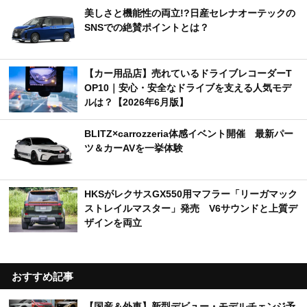
美しさと機能性の両立!?日産セレナオーテックの
SNSでの絶賛ポイントとは？
【カー用品店】売れているドライブレコーダーT
OP10｜安心・安全なドライブを支える人気モデ
ルは？【2026年6月版】
BLITZ×carrozzeria体感イベント開催 最新パー
ツ＆カーAVを一挙体験
HKSがレクサスGX550用マフラー「リーガマック
ストレイルマスター」発売 V6サウンドと上質デ
ザインを両立
おすすめ記事
【国産＆外車】新型デビュー・モデルチェンジ予