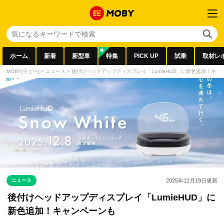
ホーム
新着
新型車
特集
PICK UP
試乗
取材レ
MOBY[モビー]
>
ニュース
>
後付けヘッドアップディスプレイ「LumieHUD」に新色追加！キャ
ニュース
2025年12月19日
更新
後付けヘッドアップディスプレイ「LumieHUD」に
新色追加！キャンペーンも