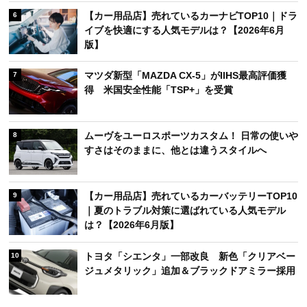
【カー用品店】売れているカーナビTOP10｜ドラ
6
イブを快適にする人気モデルは？【2026年6月
版】
マツダ新型「MAZDA CX-5」がIIHS最高評価獲
7
得 米国安全性能「TSP+」を受賞
ムーヴをユーロスポーツカスタム！ 日常の使いや
8
すさはそのままに、他とは違うスタイルへ
【カー用品店】売れているカーバッテリーTOP10
9
｜夏のトラブル対策に選ばれている人気モデル
は？【2026年6月版】
トヨタ「シエンタ」一部改良 新色「クリアベー
10
ジュメタリック」追加＆ブラックドアミラー採用