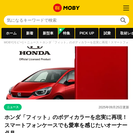
ホーム
新着
新型車
特集
PICK UP
試乗
取材レ
MOBY[モビー]
>
ニュース
>
ホンダ「フィット」のボディカラーを忠実に再現！スマートフォン
ニュース
2025年09月25日
更新
ホンダ「フィット」のボディカラーを忠実に再現！
スマートフォンケースでも愛車を感じたいオーナー