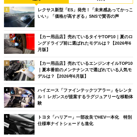
レクサス新型「ES」発売！「未来感あってかっこ
1
いい」「価格が高すぎる」SNSで賛否の声
【カー用品店】売れているタイヤTOP10｜夏のロ
2
ングドライブ前に選ばれたモデルは？【2026年6
月版】
【カー用品店】売れているエンジンオイルTOP10
3
｜夏本番前のメンテナンスで選ばれている人気モ
デルは？【2026年6月版】
ハイエース「ファインテックツアラー」をレンタ
4
ル！ レガンスが提案するラグジュアリーな移動体
験
トヨタ「ハリアー」一部改良でHEV一本化 特別
5
仕様車ナイトシェードも進化