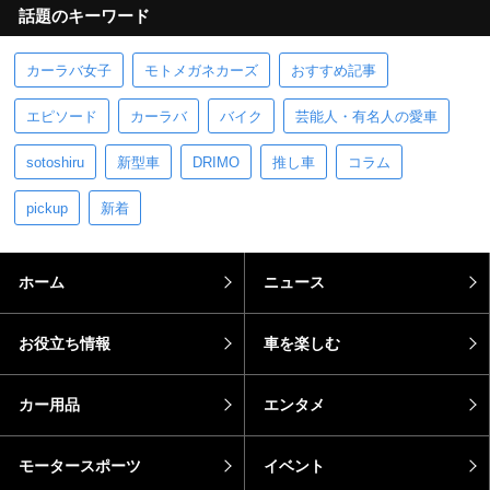
話題のキーワード
カーラバ女子
モトメガネカーズ
おすすめ記事
エピソード
カーラバ
バイク
芸能人・有名人の愛車
sotoshiru
新型車
DRIMO
推し車
コラム
pickup
新着
ホーム
ニュース
お役立ち情報
車を楽しむ
カー用品
エンタメ
モータースポーツ
イベント