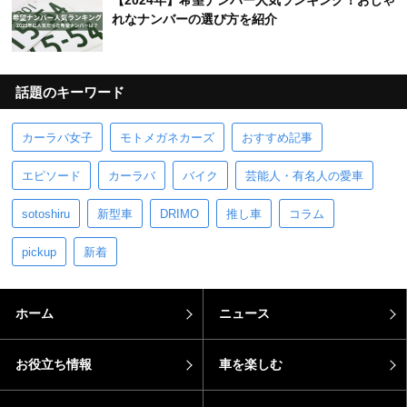
【2024年】希望ナンバー人気ランキング！おしゃ
れなナンバーの選び方を紹介
話題のキーワード
カーラバ女子
モトメガネカーズ
おすすめ記事
エピソード
カーラバ
バイク
芸能人・有名人の愛車
sotoshiru
新型車
DRIMO
推し車
コラム
pickup
新着
ホーム
ニュース
お役立ち情報
車を楽しむ