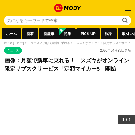
ホーム
新着
新型車
特集
PICK UP
試乗
取材レ
MOBY[モビー]
>
ニュース
>
月額で新車に乗れる！ スズキがオンライン限定サブスクサービス
ニュース
2026年04月23日
更新
画像：月額で新車に乗れる！ スズキがオンライン
限定サブスクサービス「定額マイカー5」開始
1
/
1