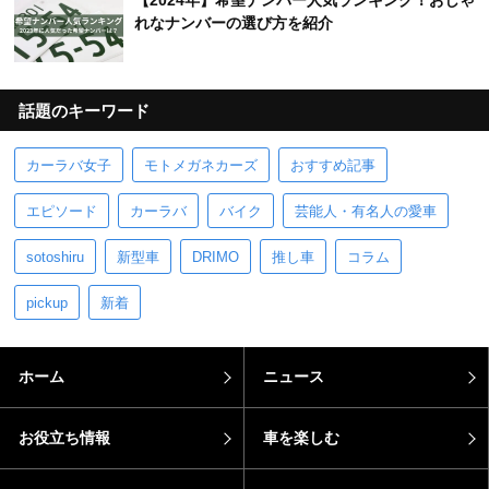
【2024年】希望ナンバー人気ランキング！おしゃ
れなナンバーの選び方を紹介
話題のキーワード
カーラバ女子
モトメガネカーズ
おすすめ記事
エピソード
カーラバ
バイク
芸能人・有名人の愛車
sotoshiru
新型車
DRIMO
推し車
コラム
pickup
新着
ホーム
ニュース
お役立ち情報
車を楽しむ