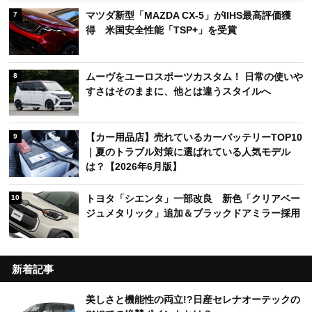
マツダ新型「MAZDA CX-5」がIIHS最高評価獲
7
得 米国安全性能「TSP+」を受賞
ムーヴをユーロスポーツカスタム！ 日常の使いや
8
すさはそのままに、他とは違うスタイルへ
【カー用品店】売れているカーバッテリーTOP10
9
｜夏のトラブル対策に選ばれている人気モデル
は？【2026年6月版】
トヨタ「シエンタ」一部改良 新色「クリアベー
10
ジュメタリック」追加＆ブラックドアミラー採用
新着記事
美しさと機能性の両立!?日産セレナオーテックの