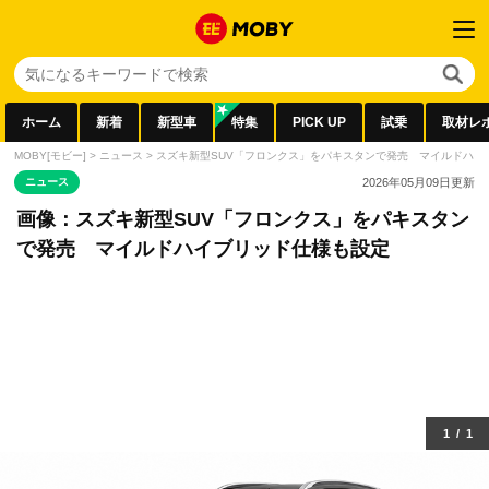
ホーム
新着
新型車
特集
PICK UP
試乗
取材レ
MOBY[モビー]
>
ニュース
>
スズキ新型SUV「フロンクス」をパキスタンで発売 マイルドハイ
ニュース
2026年05月09日
更新
画像：スズキ新型SUV「フロンクス」をパキスタン
で発売 マイルドハイブリッド仕様も設定
1
/
1