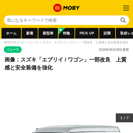
ホーム
新着
新型車
特集
PICK UP
試乗
取材レ
MOBY[モビー]
>
ニュース
>
スズキ「エブリイ / ワゴン」一部改良 上質感と安全装備を強化
>
ニュース
2026年05月09日
更新
画像：スズキ「エブリイ / ワゴン」一部改良 上質
感と安全装備を強化
1
/
7