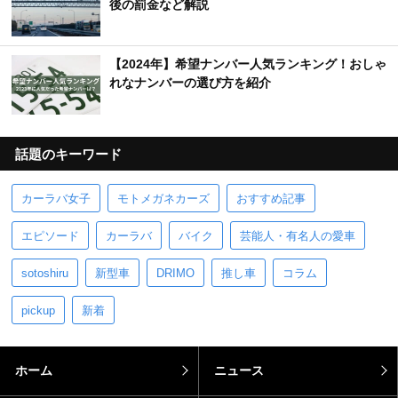
後の罰金など解説
【2024年】希望ナンバー人気ランキング！おしゃ
れなナンバーの選び方を紹介
話題のキーワード
カーラバ女子
モトメガネカーズ
おすすめ記事
エピソード
カーラバ
バイク
芸能人・有名人の愛車
sotoshiru
新型車
DRIMO
推し車
コラム
pickup
新着
ホーム
ニュース