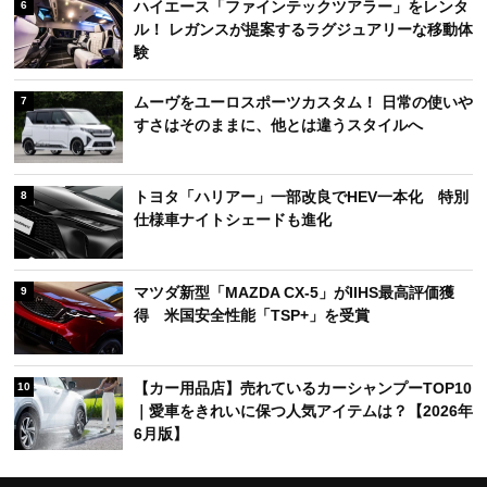
ハイエース「ファインテックツアラー」をレンタ
6
ル！ レガンスが提案するラグジュアリーな移動体
験
ムーヴをユーロスポーツカスタム！ 日常の使いや
7
すさはそのままに、他とは違うスタイルへ
トヨタ「ハリアー」一部改良でHEV一本化 特別
8
仕様車ナイトシェードも進化
マツダ新型「MAZDA CX-5」がIIHS最高評価獲
9
得 米国安全性能「TSP+」を受賞
【カー用品店】売れているカーシャンプーTOP10
10
｜愛車をきれいに保つ人気アイテムは？【2026年
6月版】