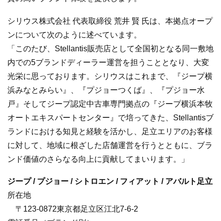
シリウス株式会社 代表取締役 荒井 賢 氏は、本拠点オープ
ンについて次のように述べています。
「このたび、Stellantis販売店として全国初となる同一敷地
内での5ブランドディーラー運営を担うこととなり、大変
光栄に思っております。シリウスはこれまで、『ジープ横
浜みなとみらい』、『プジョーつくば』、『プジョー水
戸』そしてジープ認定中古車専門拠点の『ジープ横浜本牧
オートエキスパートセンター』で培ってきた、Stellantisブ
ランドにおける知見と経験を活かし、足立エリアのお客様
に対して、地域に根ざした店舗運営を行うとともに、ブラ
ンド価値のさらなる向上に貢献してまいります。」
ジープ / プジョー / シトロエン / フィアット / アバルト足立
所在地
〒123-0872東京都足立区江北7-6-2