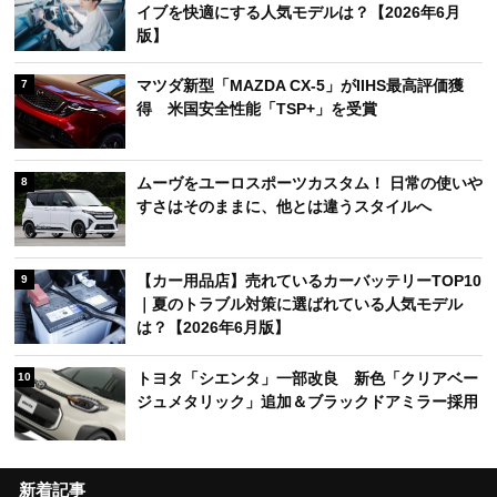
イブを快適にする人気モデルは？【2026年6月
版】
マツダ新型「MAZDA CX-5」がIIHS最高評価獲
7
得 米国安全性能「TSP+」を受賞
ムーヴをユーロスポーツカスタム！ 日常の使いや
8
すさはそのままに、他とは違うスタイルへ
【カー用品店】売れているカーバッテリーTOP10
9
｜夏のトラブル対策に選ばれている人気モデル
は？【2026年6月版】
トヨタ「シエンタ」一部改良 新色「クリアベー
10
ジュメタリック」追加＆ブラックドアミラー採用
新着記事