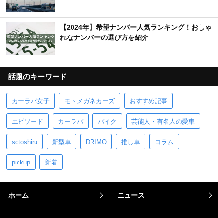
【2024年】希望ナンバー人気ランキング！おしゃ
れなナンバーの選び方を紹介
話題のキーワード
カーラバ女子
モトメガネカーズ
おすすめ記事
エピソード
カーラバ
バイク
芸能人・有名人の愛車
sotoshiru
新型車
DRIMO
推し車
コラム
pickup
新着
ホーム
ニュース