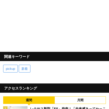
関連キーワード
pickup
新着
アクセスランキング
週間
月間
レクサス新型「ES」発売！「未来感あってかっこ
1