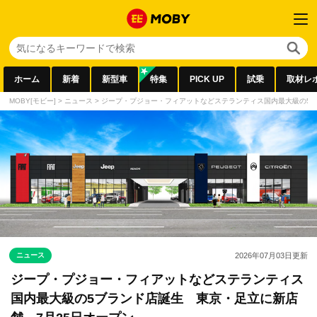
ホーム
新着
新型車
特集
PICK UP
試乗
取材レ
MOBY[モビー]
>
ニュース
>
ジープ・プジョー・フィアットなどステランティス国内最大級の5ブ
ニュース
2026年07月03日
更新
ジープ・プジョー・フィアットなどステランティス
国内最大級の5ブランド店誕生 東京・足立に新店