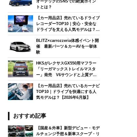
オーテックのSNSでの絶賛ポイン
トとは？
【カー用品店】売れているドライブ
レコーダーTOP10｜安心・安全な
ドライブを支える人気モデルは？
【2026年6月版】
BLITZ×carrozzeria体感イベント開
催 最新パーツ＆カーAVを一挙体
験
HKSがレクサスGX550用マフラー
「リーガマックストレイルマスタ
ー」発売 V6サウンドと上質デザ
インを両立
【カー用品店】売れているカーナビ
TOP10｜ドライブを快適にする人
気モデルは？【2026年6月版】
おすすめ記事
【国産＆外車】新型デビュー・モデ
ルチェンジ予想＆新車スクープ・リ