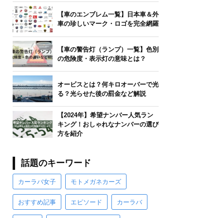
【車のエンブレム一覧】日本車＆外
車の珍しいマーク・ロゴを完全網羅
【車の警告灯（ランプ）一覧】色別
の危険度・表示灯の意味とは？
オービスとは？何キロオーバーで光
る？光らせた後の罰金など解説
【2024年】希望ナンバー人気ラン
キング！おしゃれなナンバーの選び
方を紹介
話題のキーワード
カーラバ女子
モトメガネカーズ
おすすめ記事
エピソード
カーラバ