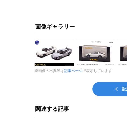
画像ギャラリー
※画像の出典等は
記事ページ
で表示しています
記
関連する記事