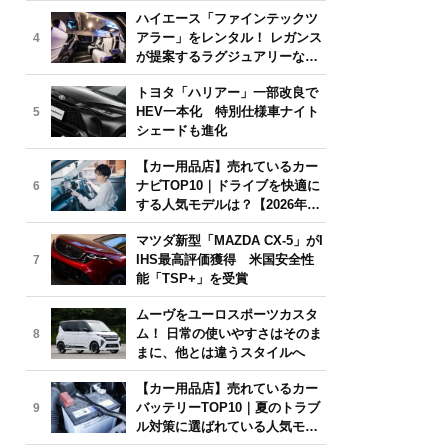
気モデルは？【2026年6月版】
ハイエース「ファインテックツ
アラー」をレンタル！ レガンス
4
が提案するラグジュアリーな移
動体験
トヨタ「ハリアー」一部改良で
HEV一本化 特別仕様車ナイト
5
シェードも進化
【カー用品店】売れているカー
ナビTOP10｜ドライブを快適に
6
する人気モデルは？【2026年6
月版】
マツダ新型「MAZDA CX-5」がI
IHS最高評価獲得 米国安全性
7
能「TSP+」を受賞
ムーヴをユーロスポーツカスタ
ム！ 日常の使いやすさはそのま
8
まに、他とは違うスタイルへ
【カー用品店】売れているカー
バッテリーTOP10｜夏のトラブ
9
ル対策に選ばれている人気モデ
ルは？【2026年6月版】