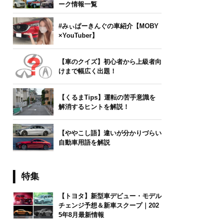
ーク情報一覧
#みぃぱーきんぐの車紹介【MOBY
×YouTuber】
【車のクイズ】初心者から上級者向
けまで幅広く出題！
【くるまTips】運転の苦手意識を
解消するヒントを解説！
【ややこし語】違いが分かりづらい
自動車用語を解説
特集
【トヨタ】新型車デビュー・モデル
チェンジ予想＆新車スクープ｜202
5年8月最新情報