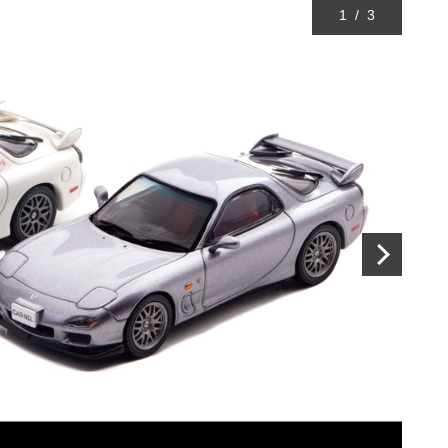
1
/
3