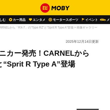
しむ
カー用品
エンタメ
モータースポーツ
イベント
メ
から「RX-7」の“Type RZ”と“Sprit R Type A”登場
>
画像ギャラリー
2025年12月14日
更新
ニカー発売！CARNELから
Sprit R Type A”登場