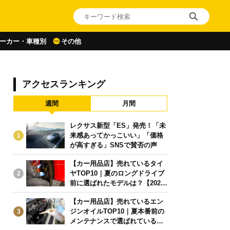
ーカー・車種別
その他
アクセスランキング
週間
月間
レクサス新型「ES」発売！「未
来感あってかっこいい」「価格
1
が高すぎる」SNSで賛否の声
【カー用品店】売れているタイ
ヤTOP10｜夏のロングドライブ
2
前に選ばれたモデルは？【2026
年6月版】
【カー用品店】売れているエン
ジンオイルTOP10｜夏本番前の
3
メンテナンスで選ばれている人