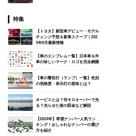
特集
【トヨタ】新型車デビュー・モデル
チェンジ予想＆新車スクープ｜202
5年8月最新情報
【車のエンブレム一覧】日本車＆外
車の珍しいマーク・ロゴを完全網羅
【車の警告灯（ランプ）一覧】色別
の危険度・表示灯の意味とは？
オービスとは？何キロオーバーで光
る？光らせた後の罰金など解説
【2024年】希望ナンバー人気ラン
キング！おしゃれなナンバーの選び
方を紹介