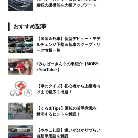
運転支援機能を大幅アップデート
おすすめ記事
【国産＆外車】新型デビュー・モデ
ルチェンジ予想＆新車スクープ・リ
ーク情報一覧
#みぃぱーきんぐの車紹介【MOBY
×YouTuber】
【車のクイズ】初心者から上級者向
けまで幅広く出題！
【くるまTips】運転の苦手意識を
解消するヒントを解説！
【ややこし語】違いが分かりづらい
自動車用語を解説