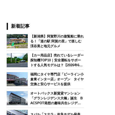
新着記事
【新潟県】阿賀野川の遊覧船に乗れ
る！「道の駅 阿賀の里」で楽しむ
渓谷美と地元グルメ
【カー用品店】売れているレーダー
探知機TOP10｜安全運転をサポー
トする人気モデルは？【2026年6月
版】
福岡にタイヤ専門店「ビーライン小
倉東インター店」オープン タイヤ
交換と安心サービスを提供
オートバックス新賃貸マンション
「グランレジデンス大橋」誕生 B
ACSPOT発想の趣味共生レジデン
ス
スバル「ステラ」改良モデル発表