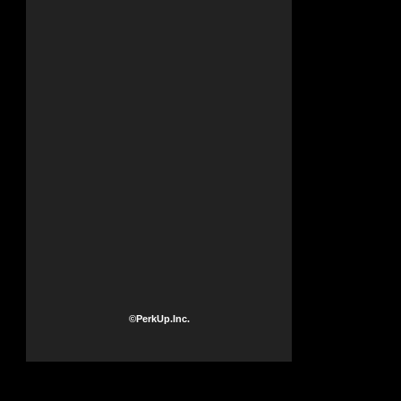
©PerkUp.Inc.