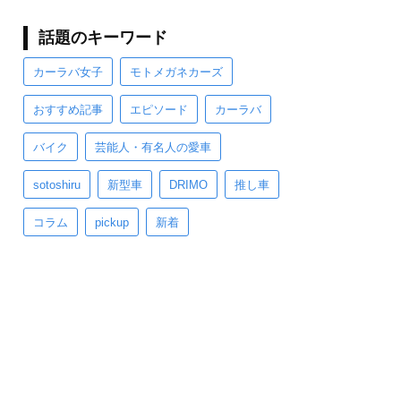
話題のキーワード
カーラバ女子
モトメガネカーズ
おすすめ記事
エピソード
カーラバ
バイク
芸能人・有名人の愛車
sotoshiru
新型車
DRIMO
推し車
コラム
pickup
新着