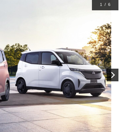
1
/
6