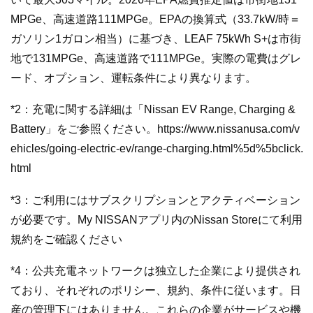
MPGe、高速道路111MPGe。EPAの換算式（33.7kW/時＝
ガソリン1ガロン相当）に基づき、LEAF 75kWh S+は市街
地で131MPGe、高速道路で111MPGe。実際の電費はグレ
ード、オプション、運転条件により異なります。
*2：充電に関する詳細は「Nissan EV Range, Charging &
Battery」をご参照ください。https://www.nissanusa.com/v
ehicles/going-electric-ev/range-charging.html%5d%5bclick.
html
*3：ご利用にはサブスクリプションとアクティベーション
が必要です。My NISSANアプリ内のNissan Storeにて利用
規約をご確認ください
*4：公共充電ネットワークは独立した企業により提供され
ており、それぞれのポリシー、規約、条件に従います。日
産の管理下にはありません。これらの企業がサービスや機