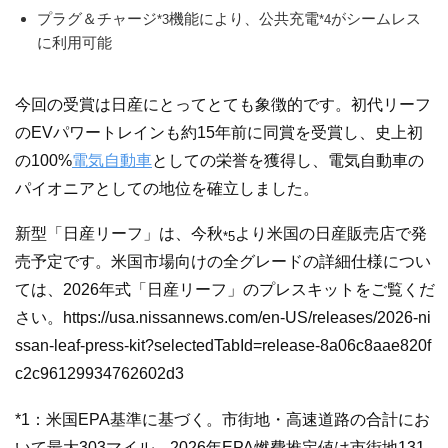
プラグ＆チャージ
機能により、公共充電
がシームレス
*3
*4
に利用可能
今回の受賞は日産にとってとても象徴的です。初代リーフ
のEVパワートレインも約15年前に同賞を受賞し、史上初
の100%
電気自動車
としての栄誉を獲得し、電気自動車の
パイオニアとしての地位を確立しました。
新型「日産リーフ」は、今秋
より米国の日産販売店で発
*5
売予定です。米国市場向けの全グレードの詳細仕様につい
ては、2026年式「日産リーフ」のプレスキットをご覧くだ
さい。https://usa.nissannews.com/en-US/releases/2026-ni
ssan-leaf-press-kit?selectedTabId=release-8a06c8aae820f
c2c96129934762602d3
*1：米国EPA基準に基づく。市街地・高速道路の合計にお
いて最大303マイル。2026年EPA燃費推定値は市街地131