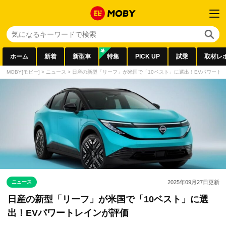
ホーム
新着
新型車
特集
PICK UP
試乗
取材レ
MOBY[モビー]
>
ニュース
>
日産の新型「リーフ」が米国で「10ベスト」に選出！EVパワート
ニュース
2025年09月27日
更新
日産の新型「リーフ」が米国で「10ベスト」に選
出！EVパワートレインが評価