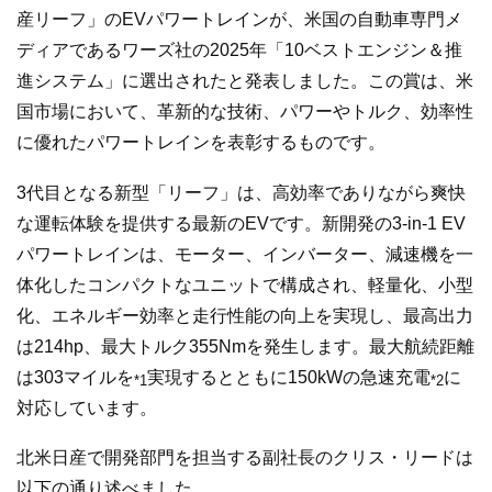
産リーフ」のEVパワートレインが、米国の自動車専門メ
ディアであるワーズ社の2025年「10ベストエンジン＆推
進システム」に選出されたと発表しました。この賞は、米
国市場において、革新的な技術、パワーやトルク、効率性
に優れたパワートレインを表彰するものです。
3代目となる新型「リーフ」は、高効率でありながら爽快
な運転体験を提供する最新のEVです。新開発の3-in-1 EV
パワートレインは、モーター、インバーター、減速機を一
体化したコンパクトなユニットで構成され、軽量化、小型
化、エネルギー効率と走行性能の向上を実現し、最高出力
は214hp、最大トルク355Nmを発生します。最大航続距離
は303マイルを
実現するとともに150kWの急速充電
に
*1
*2
対応しています。
北米日産で開発部門を担当する副社長のクリス・リードは
以下の通り述べました。