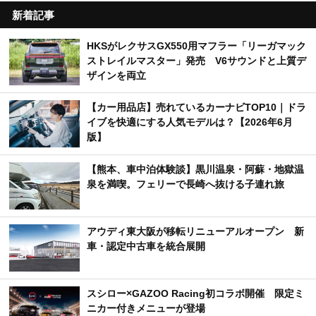
新着記事
HKSがレクサスGX550用マフラー「リーガマック
ストレイルマスター」発売 V6サウンドと上質デ
ザインを両立
【カー用品店】売れているカーナビTOP10｜ドラ
イブを快適にする人気モデルは？【2026年6月
版】
【熊本、車中泊体験談】黒川温泉・阿蘇・地獄温
泉を満喫。フェリーで長崎へ抜ける子連れ旅
アウディ東大阪が移転リニューアルオープン 新
車・認定中古車を統合展開
スシロー×GAZOO Racing初コラボ開催 限定ミ
ニカー付きメニューが登場