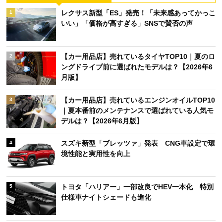
レクサス新型「ES」発売！「未来感あってかっこ
1
いい」「価格が高すぎる」SNSで賛否の声
【カー用品店】売れているタイヤTOP10｜夏のロ
2
ングドライブ前に選ばれたモデルは？【2026年6
月版】
【カー用品店】売れているエンジンオイルTOP10
3
｜夏本番前のメンテナンスで選ばれている人気モ
デルは？【2026年6月版】
スズキ新型「ブレッツァ」発表 CNG車設定で環
4
境性能と実用性を向上
トヨタ「ハリアー」一部改良でHEV一本化 特別
5
仕様車ナイトシェードも進化