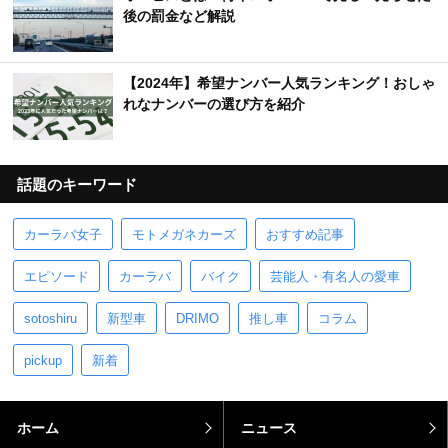
後の罰金など解説
【2024年】希望ナンバー人気ランキング！おしゃ
れなナンバーの選び方を紹介
話題のキーワード
カーラバ女子
モトメガネカーズ
おすすめ記事
エピソード
カーラバ
バイク
芸能人・有名人の愛車
sotoshiru
新型車
DRIMO
推し車
コラム
pickup
新着
ホーム
ニュース