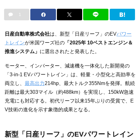
1
日産自動車株式会社
は、新型「日産リーフ」のEV
パワー
トレイン
が米国ワーズ社の
「2025年 10ベストエンジン＆
推進システム」
に選出されたと発表した。
モーター、インバーター、減速機を一体化した新開発の
「3-in-1 EVパワートレイン」は、軽量・小型化と高効率を
両立し、
最高出力
214hp、最大トルク355Nmを発揮。航続
距離は最大303マイル（約488km）を実現し、150kW急速
充電にも対応する。初代リーフ以来15年ぶりの受賞で、E
V技術の進化を示す象徴的成果となる。
新型「日産リーフ」のEVパワートレイン