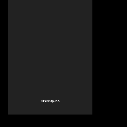
©PerkUp.Inc.