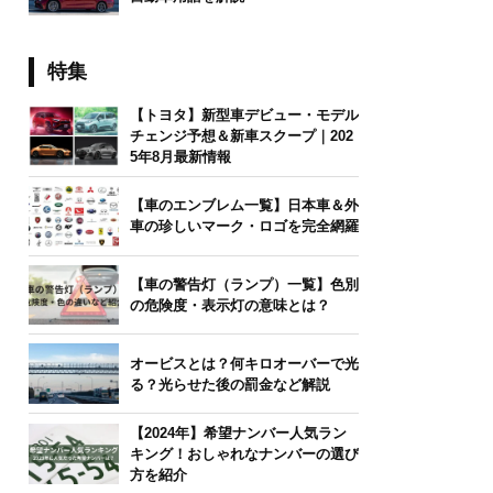
特集
【トヨタ】新型車デビュー・モデル
チェンジ予想＆新車スクープ｜202
5年8月最新情報
【車のエンブレム一覧】日本車＆外
車の珍しいマーク・ロゴを完全網羅
【車の警告灯（ランプ）一覧】色別
の危険度・表示灯の意味とは？
オービスとは？何キロオーバーで光
る？光らせた後の罰金など解説
【2024年】希望ナンバー人気ラン
キング！おしゃれなナンバーの選び
方を紹介