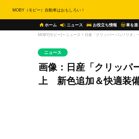
MOBY（モビー）自動車はおもしろい！
ホーム
ニュース
お役立ち情報
車を楽
MOBY[モビー]
>
ニュース
>
日産「クリッパー バン / リ
ニュース
画像：日産「クリッパー 
上 新色追加＆快適装