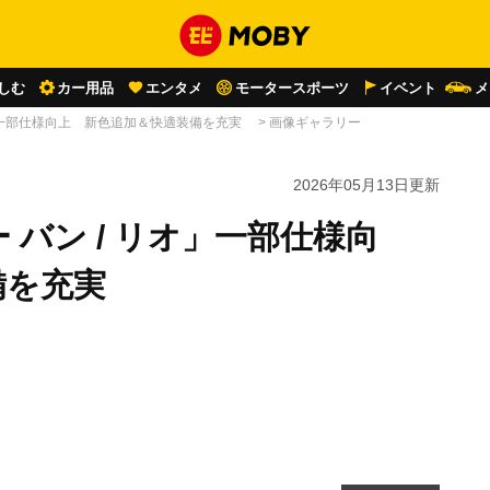
しむ
カー用品
エンタメ
モータースポーツ
イベント
メ
オ」一部仕様向上 新色追加＆快適装備を充実
>
画像ギャラリー
2026年05月13日
更新
バン / リオ」一部仕様向
備を充実