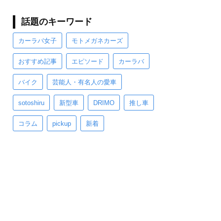
話題のキーワード
カーラバ女子
モトメガネカーズ
おすすめ記事
エピソード
カーラバ
バイク
芸能人・有名人の愛車
sotoshiru
新型車
DRIMO
推し車
コラム
pickup
新着