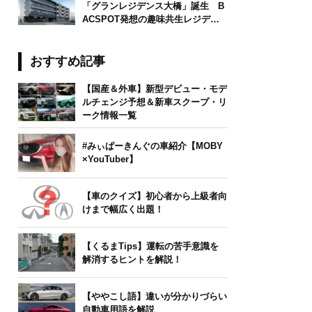
「グランレジデンス大橋」誕生 B
ACSPOT発想の趣味共生レジデン
ス
おすすめ記事
【国産＆外車】新型デビュー・モデ
ルチェンジ予想＆新車スクープ・リ
ーク情報一覧
#みぃぱーきんぐの車紹介【MOBY
×YouTuber】
【車のクイズ】初心者から上級者向
けまで幅広く出題！
【くるまTips】運転の苦手意識を
解消するヒントを解説！
【ややこし語】違いが分かりづらい
自動車用語を解説