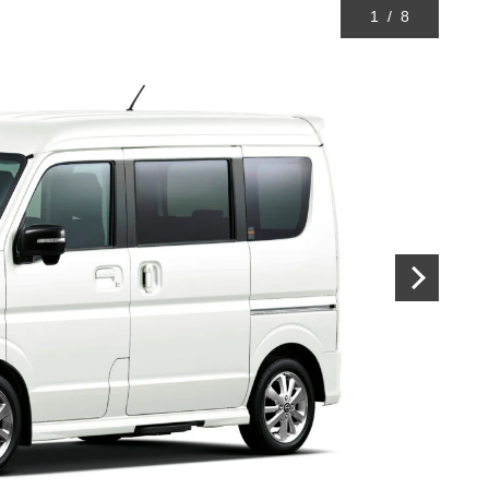
1
/
8