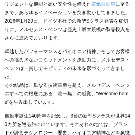
リジェントな機能と高い安全性を備えた
電気自動車
に至る
まで、あらゆるイノベーションを突き動かしてきました。
2026年1月29日、ドイツ本社での新型Sクラス発表を皮切
りに、メルセデス・ベンツは歴史上最大規模の製品投入を
さらに進めてまいります。
卓越したパフォーマンスとパイオニア精神、そしてお客様
への揺るぎないコミットメントを原動力に、メルセデス・
ベンツは一貫してモビリティの未来を形づくってきまし
た。
その結晶は、単なる技術革新を超え、メルセデス・ベンツ
のすべての根底にある、唯一無二の感覚、“Welcome hom
e“を生み出しています。
自動車誕生140周年を記念し、3台の新型Sクラスが世界14
0カ所を巡る旅に出ています。それぞれの地では、ブラン
ドが誇るテクノロジー、歴史、パイオニア精神などを象徴