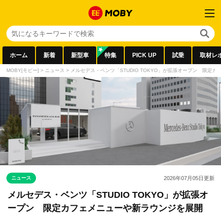
ホーム
新着
新型車
特集
PICK UP
試乗
取材レ
MOBY[モビー]
>
ニュース
>
メルセデス・ベンツ「STUDIO TOKYO」が拡張オープン 限定
ニュース
2026年07月05日
更新
メルセデス・ベンツ「STUDIO TOKYO」が拡張オ
ープン 限定カフェメニューや新ラウンジを展開