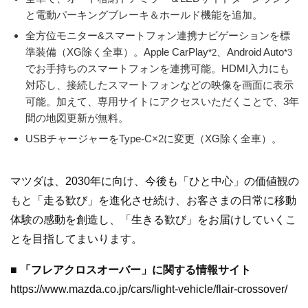
と電動パーキングブレーキ＆ホールド機能を追加。
全方位モニター&スマートフォン連携ナビゲーションを標
準装備（XG除く全車）。Apple CarPlay
、Android Auto
*2
*3
でお手持ちのスマートフォンを連携可能。HDMI入力にも
対応し、接続したスマートフォンなどの映像を画面に表示
可能。加えて、専用サイトにアクセスいただくことで、3年
間の地図更新が無料。
USBチャージャーをType-C×2に変更（XG除く全車）。
マツダは、2030年に向け、今後も「ひと中心」の価値観の
もと「走る歓び」を進化させ続け、お客さまの日常に移動
体験の感動を創造し、「生きる歓び」をお届けしていくこ
とを目指してまいります。
■ 「フレアクロスオーバー」に関する情報サイト
https://www.mazda.co.jp/cars/light-vehicle/flair-crossover/