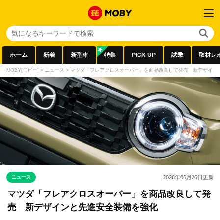
ホーム
新着
新型車
特集
PICK UP
試乗
取材レ
MOBY[モビー]
>
ニュース
>
マツダ「フレアクロスオーバー」を商品改良して発売 新デザイン
ニュース
2026年06月26日
更新
マツダ「フレアクロスオーバー」を商品改良して発
売 新デザインと先進安全装備を強化