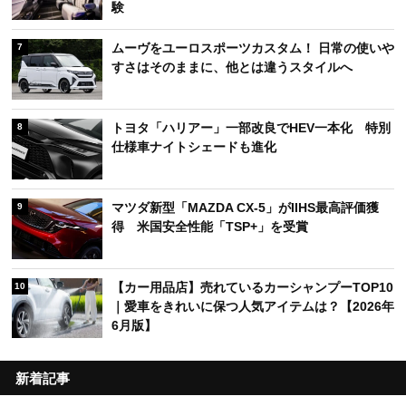
験
ムーヴをユーロスポーツカスタム！ 日常の使いや
7
すさはそのままに、他とは違うスタイルへ
トヨタ「ハリアー」一部改良でHEV一本化 特別
8
仕様車ナイトシェードも進化
マツダ新型「MAZDA CX-5」がIIHS最高評価獲
9
得 米国安全性能「TSP+」を受賞
【カー用品店】売れているカーシャンプーTOP10
10
｜愛車をきれいに保つ人気アイテムは？【2026年
6月版】
新着記事