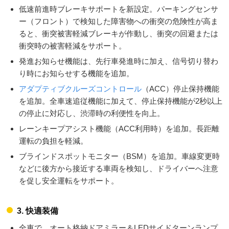
低速前進時ブレーキサポートを新設定。パーキングセンサ
ー（フロント）で検知した障害物への衝突の危険性が高ま
ると、衝突被害軽減ブレーキが作動し、衝突の回避または
衝突時の被害軽減をサポート。
発進お知らせ機能は、先行車発進時に加え、信号切り替わ
り時にお知らせする機能を追加。
アダプティブクルーズコントロール
（ACC）停止保持機能
を追加。全車速追従機能に加えて、停止保持機能が2秒以上
の停止に対応し、渋滞時の利便性を向上。
レーンキープアシスト機能（ACC利用時）を追加。長距離
運転の負担を軽減。
ブラインドスポットモニター（BSM）を追加。車線変更時
などに後方から接近する車両を検知し、ドライバーへ注意
を促し安全運転をサポート。
3. 快適装備
全車で、オート格納ドアミラー＆LEDサイドターンランプ