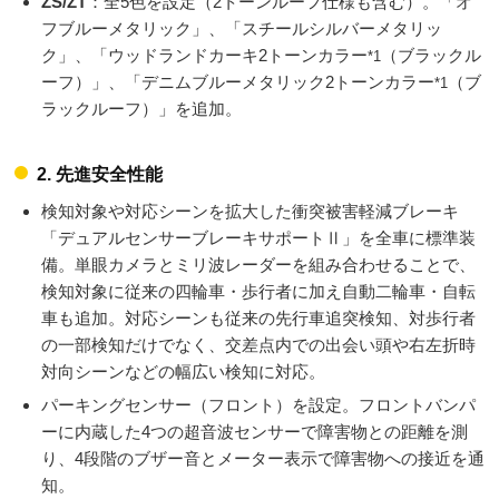
ZS/ZT
：全5色を設定（2トーンルーフ仕様も含む）。「オ
フブルーメタリック」、「スチールシルバーメタリッ
ク」、「ウッドランドカーキ2トーンカラー
（ブラックル
*1
ーフ）」、「デニムブルーメタリック2トーンカラー
（ブ
*1
ラックルーフ）」を追加。
2. 先進安全性能
検知対象や対応シーンを拡大した衝突被害軽減ブレーキ
「デュアルセンサーブレーキサポートⅡ」を全車に標準装
備。単眼カメラとミリ波レーダーを組み合わせることで、
検知対象に従来の四輪車・歩行者に加え自動二輪車・自転
車も追加。対応シーンも従来の先行車追突検知、対歩行者
の一部検知だけでなく、交差点内での出会い頭や右左折時
対向シーンなどの幅広い検知に対応。
パーキングセンサー（フロント）を設定。フロントバンパ
ーに内蔵した4つの超音波センサーで障害物との距離を測
り、4段階のブザー音とメーター表示で障害物への接近を通
知。