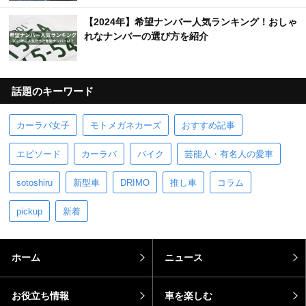
【2024年】希望ナンバー人気ランキング！おしゃ
れなナンバーの選び方を紹介
話題のキーワード
カーラバ女子
モトメガネカーズ
おすすめ記事
エピソード
カーラバ
バイク
芸能人・有名人の愛車
sotoshiru
新型車
DRIMO
推し車
コラム
pickup
新着
ホーム
ニュース
お役立ち情報
車を楽しむ