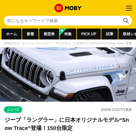
ホーム
新着
新型車
特集
PICK UP
試乗
取材レ
MOBY[モビー]
>
ニュース
>
ジープ「ラングラー」に日本オリジナルモデル“Snow Trace”登場！
ニュース
2025年12月27日
更新
ジープ「ラングラー」に日本オリジナルモデル“Sn
ow Trace”登場！150台限定