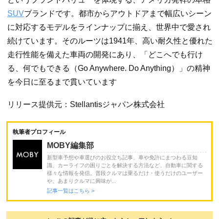
SUV
ブランドです。都市からアウトドアまで幅広いシーン
に対応するモデルをラインナップに揃え、世界中で愛され
続けています。そのルーツは1941年、高い耐久性と優れた
走行性能を備えた車両の開発にあり、「どこへでも行け
る、何でもできる（Go Anywhere. Do Anything）」の精神
を今日に至るまで貫いています
リリース提供元：Stellantisジャパン株式会社
執筆者プロフィール
MOBY編集部
新型車予想や車選びのお役立ち記事、車や免許にまつわる豆知
識、カーライフの困りごとを解決する方法など、自動車に関する
様々な情報を発信。普段クルマは乗るだけ・使うだけのユーザー
や、あまりクルマに興味が...
記事一覧はこちら >