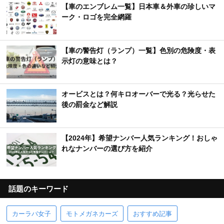
【車のエンブレム一覧】日本車＆外車の珍しいマ
ーク・ロゴを完全網羅
【車の警告灯（ランプ）一覧】色別の危険度・表
示灯の意味とは？
オービスとは？何キロオーバーで光る？光らせた
後の罰金など解説
【2024年】希望ナンバー人気ランキング！おしゃ
れなナンバーの選び方を紹介
話題のキーワード
カーラバ女子
モトメガネカーズ
おすすめ記事