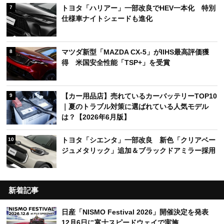
トヨタ「ハリアー」一部改良でHEV一本化 特別
7
仕様車ナイトシェードも進化
マツダ新型「MAZDA CX-5」がIIHS最高評価獲
8
得 米国安全性能「TSP+」を受賞
【カー用品店】売れているカーバッテリーTOP10
9
｜夏のトラブル対策に選ばれている人気モデル
は？【2026年6月版】
トヨタ「シエンタ」一部改良 新色「クリアベー
10
ジュメタリック」追加＆ブラックドアミラー採用
新着記事
日産「NISMO Festival 2026」開催決定を発表
12月6日に富士スピードウェイで実施