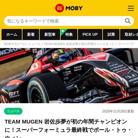
ホーム
新着
新型車
特集
PICK UP
試乗
取材レ
MOBY[モビー]
>
ニュース
>
TEAM MUGEN 岩佐歩夢が初の年間チャンピオンに！スーパー
ニュース
2025年11月29日
更新
TEAM MUGEN 岩佐歩夢が初の年間チャンピオン
に！スーパーフォーミュラ最終戦でポール・トゥ・