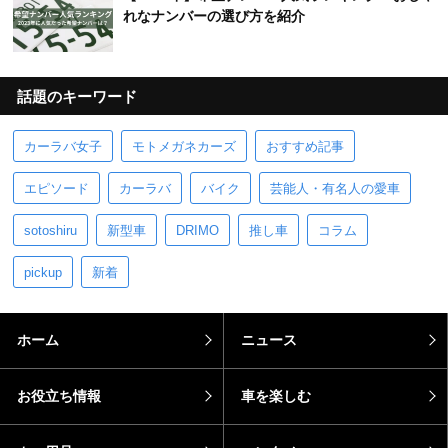
れなナンバーの選び方を紹介
話題のキーワード
カーラバ女子
モトメガネカーズ
おすすめ記事
エピソード
カーラバ
バイク
芸能人・有名人の愛車
sotoshiru
新型車
DRIMO
推し車
コラム
pickup
新着
ホーム
ニュース
お役立ち情報
車を楽しむ