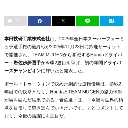
0
本田技研工業株式会社
は、2025年全日本スーパーフォーミ
ュラ選手権の最終戦が2025年11月23日に鈴鹿サーキット
で開催され、TEAM MUGENから参戦するHondaドライバ
ー・
岩佐歩夢選手
が今季2勝目を挙げ、初の
年間ドライバ
ーズチャンピオン
に輝いたと発表した。
ポール・トゥ・ウィンで決めた劇的な逆転優勝は、参戦2
年目での快挙となり、HondaとTEAM MUGENの協力体制
が実を結んだ結果である。岩佐選手は、「今後も世界の頂
点を目指して突き進んでいきたいです。」とコメントして
おり、今後の活躍にも注目だ。