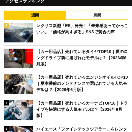
アクセスランキング
週間
月間
レクサス新型「ES」発売！「未来感あってかっこ
1
いい」「価格が高すぎる」SNSで賛否の声
【カー用品店】売れているタイヤTOP10｜夏のロ
2
ングドライブ前に選ばれたモデルは？【2026年6
月版】
【カー用品店】売れているエンジンオイルTOP10
3
｜夏本番前のメンテナンスで選ばれている人気モ
デルは？【2026年6月版】
【カー用品店】売れているカーナビTOP10｜ドラ
4
イブを快適にする人気モデルは？【2026年6月
版】
ハイエース「ファインテックツアラー」をレンタ
5