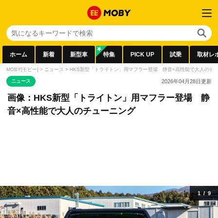
ホーム
新着
新型車
特集
PICK UP
試乗
取材レ
MOBY[モビー]
>
ニュース
>
HKS新型「トライトン」用マフラー登場 静音×高性能で大人のチ
ニュース
2026年04月28日
更新
画像：HKS新型「トライトン」用マフラー登場 静
音×高性能で大人のチューニング
1
/
9