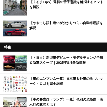
【くるまTips】運転の苦手意識を解消するヒント
を解説！
【ややこし語】違いが分かりづらい自動車用語を
解説
特集
【トヨタ】新型車デビュー・モデルチェンジ予想
＆新車スクープ｜2025年8月最新情報
【車のエンブレム一覧】日本車＆外車の珍しいマ
ーク・ロゴを完全網羅
【車の警告灯（ランプ）一覧】色別の危険度・表
示灯の意味とは？