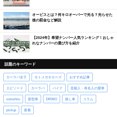
オービスとは？何キロオーバーで光る？光らせた
後の罰金など解説
【2024年】希望ナンバー人気ランキング！おしゃ
れなナンバーの選び方を紹介
話題のキーワード
カーラバ女子
モトメガネカーズ
おすすめ記事
エピソード
カーラバ
バイク
芸能人・有名人の愛車
sotoshiru
新型車
DRIMO
推し車
コラム
pickup
新着