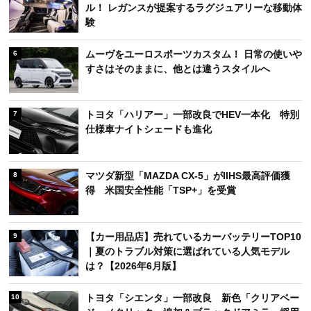
ル！ レガンスが提案するラグジュアリーな移動体
験
ムーヴをユーロスポーツカスタム！ 日常の使いや
6
すさはそのままに、他とは違うスタイルへ
トヨタ「ハリアー」一部改良でHEV一本化 特別
7
仕様車ナイトシェードも進化
マツダ新型「MAZDA CX-5」がIIHS最高評価獲
8
得 米国安全性能「TSP+」を受賞
【カー用品店】売れているカーバッテリーTOP10
9
｜夏のトラブル対策に選ばれている人気モデル
は？【2026年6月版】
トヨタ「シエンタ」一部改良 新色「クリアベー
10