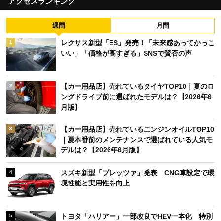
アクセスランキング
週間
月間
レクサス新型「ES」発売！「未来感あってかっこ
1
いい」「価格が高すぎる」SNSで賛否の声
【カー用品店】売れているタイヤTOP10｜夏のロ
2
ングドライブ前に選ばれたモデルは？【2026年6
月版】
【カー用品店】売れているエンジンオイルTOP10
3
｜夏本番前のメンテナンスで選ばれている人気モ
デルは？【2026年6月版】
スズキ新型「ブレッツァ」発表 CNG車設定で環
4
境性能と実用性を向上
トヨタ「ハリアー」一部改良でHEV一本化 特別
5