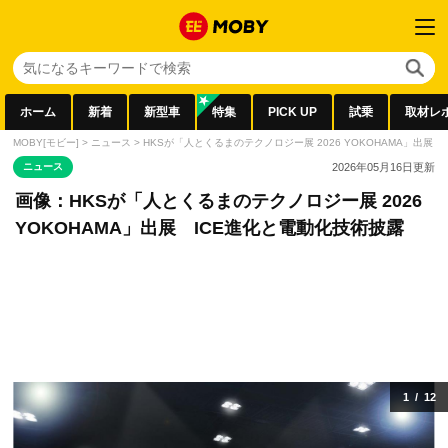
ホーム
新着
新型車
特集
PICK UP
試乗
取材レ
MOBY[モビー]
>
ニュース
>
HKSが「人とくるまのテクノロジー展 2026 YOKOHAMA」出展
ニュース
2026年05月16日
更新
画像：HKSが「人とくるまのテクノロジー展 2026
YOKOHAMA」出展 ICE進化と電動化技術披露
1
/
12