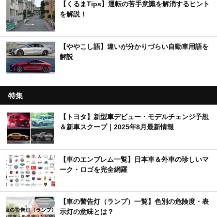
【くるまTips】運転の苦手意識を解消するヒント
を解説！
【ややこし語】違いが分かりづらい自動車用語を
解説
特集
【トヨタ】新型車デビュー・モデルチェンジ予想
＆新車スクープ｜2025年8月最新情報
【車のエンブレム一覧】日本車＆外車の珍しいマ
ーク・ロゴを完全網羅
【車の警告灯（ランプ）一覧】色別の危険度・表
示灯の意味とは？