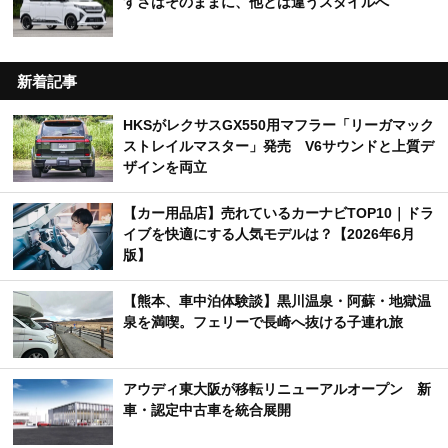
すさはそのままに、他とは違うスタイルへ
新着記事
HKSがレクサスGX550用マフラー「リーガマック
ストレイルマスター」発売 V6サウンドと上質デ
ザインを両立
【カー用品店】売れているカーナビTOP10｜ドラ
イブを快適にする人気モデルは？【2026年6月
版】
【熊本、車中泊体験談】黒川温泉・阿蘇・地獄温
泉を満喫。フェリーで長崎へ抜ける子連れ旅
アウディ東大阪が移転リニューアルオープン 新
車・認定中古車を統合展開