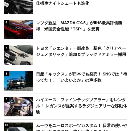
仕様車ナイトシェードも進化
マツダ新型「MAZDA CX-5」がIIHS最高評価獲
6
得 米国安全性能「TSP+」を受賞
トヨタ「シエンタ」一部改良 新色「クリアベー
7
ジュメタリック」追加＆ブラックドアミラー採用
日産「キックス」が日本でも発売！ SNSでは「待
8
ってた！」「いよいよか」の声多数
ハイエース「ファインテックツアラー」をレンタ
9
ル！ レガンスが提案するラグジュアリーな移動体
験
ムーヴをユーロスポーツカスタム！ 日常の使いや
10