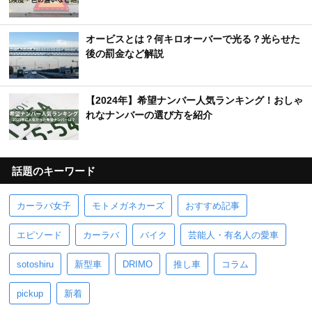
オービスとは？何キロオーバーで光る？光らせた
後の罰金など解説
【2024年】希望ナンバー人気ランキング！おしゃ
れなナンバーの選び方を紹介
話題のキーワード
カーラバ女子
モトメガネカーズ
おすすめ記事
エピソード
カーラバ
バイク
芸能人・有名人の愛車
sotoshiru
新型車
DRIMO
推し車
コラム
pickup
新着