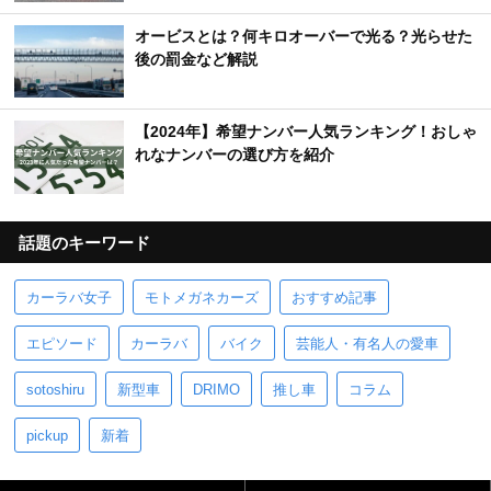
オービスとは？何キロオーバーで光る？光らせた
後の罰金など解説
【2024年】希望ナンバー人気ランキング！おしゃ
れなナンバーの選び方を紹介
話題のキーワード
カーラバ女子
モトメガネカーズ
おすすめ記事
エピソード
カーラバ
バイク
芸能人・有名人の愛車
sotoshiru
新型車
DRIMO
推し車
コラム
pickup
新着