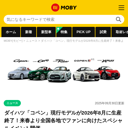
ホーム
新着
新型車
特集
PICK UP
試乗
取材レ
MOBY[モビー]
>
ニュース
>
ダイハツ「コペン」現行モデルが2026年8月に生産終了！来春よ
ニュース
2025年09月30日
更新
ダイハツ「コペン」現行モデルが2026年8月に生産
終了！来春より全国各地でファンに向けたスペシャ