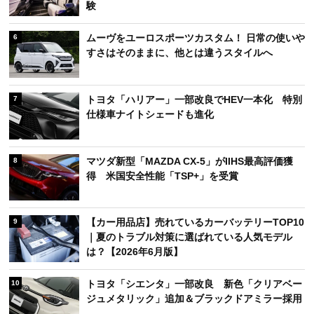
験
ムーヴをユーロスポーツカスタム！ 日常の使いや
6
すさはそのままに、他とは違うスタイルへ
トヨタ「ハリアー」一部改良でHEV一本化 特別
7
仕様車ナイトシェードも進化
マツダ新型「MAZDA CX-5」がIIHS最高評価獲
8
得 米国安全性能「TSP+」を受賞
【カー用品店】売れているカーバッテリーTOP10
9
｜夏のトラブル対策に選ばれている人気モデル
は？【2026年6月版】
トヨタ「シエンタ」一部改良 新色「クリアベー
10
ジュメタリック」追加＆ブラックドアミラー採用