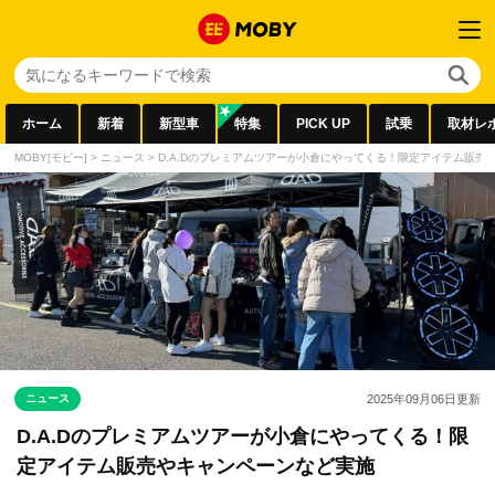
ホーム
新着
新型車
特集
PICK UP
試乗
取材レ
MOBY[モビー]
>
ニュース
>
D.A.Dのプレミアムツアーが小倉にやってくる！限定アイテム販売
ニュース
2025年09月06日
更新
D.A.Dのプレミアムツアーが小倉にやってくる！限
定アイテム販売やキャンペーンなど実施