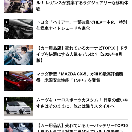
ル！ レガンスが提案するラグジュアリーな移動体
験
トヨタ「ハリアー」一部改良でHEV一本化 特別
5
仕様車ナイトシェードも進化
【カー用品店】売れているカーナビTOP10｜ドラ
6
イブを快適にする人気モデルは？【2026年6月
版】
マツダ新型「MAZDA CX-5」がIIHS最高評価獲
7
得 米国安全性能「TSP+」を受賞
ムーヴをユーロスポーツカスタム！ 日常の使いや
8
すさはそのままに、他とは違うスタイルへ
【カー用品店】売れているカーバッテリーTOP10
9
｜夏のトラブル対策に選ばれている人気モデル