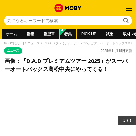
ホーム
新着
新型車
特集
PICK UP
試乗
取材レ
MOBY[モビー]
>
ニュース
>
「D.A.D プレミアムツアー 2025」がスーパーオートバックス高
ニュース
2025年11月15日
更新
画像：「D.A.D プレミアムツアー 2025」がスーパ
ーオートバックス高松中央にやってくる！
1
/
5