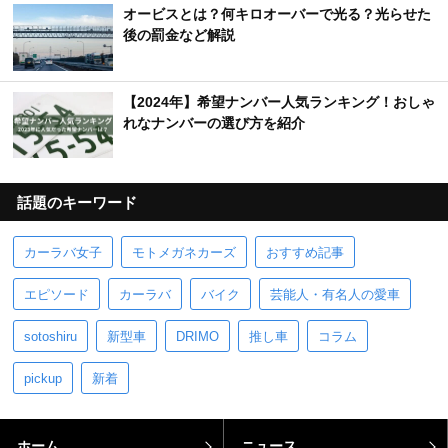
オービスとは？何キロオーバーで光る？光らせた
後の罰金など解説
【2024年】希望ナンバー人気ランキング！おしゃ
れなナンバーの選び方を紹介
話題のキーワード
カーラバ女子
モトメガネカーズ
おすすめ記事
エピソード
カーラバ
バイク
芸能人・有名人の愛車
sotoshiru
新型車
DRIMO
推し車
コラム
pickup
新着
ホーム
ニュース