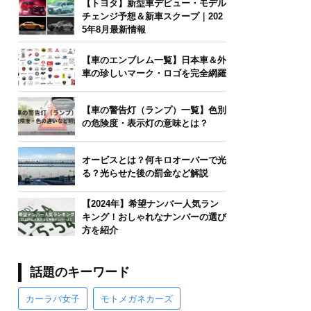
【トヨタ】新型車デビュー・モデル
チェンジ予想＆新車スクープ｜202
5年8月最新情報
【車のエンブレム一覧】日本車＆外
車の珍しいマーク・ロゴを完全網羅
【車の警告灯（ランプ）一覧】色別
の危険度・表示灯の意味とは？
オービスとは？何キロオーバーで光
る？光らせた後の罰金など解説
【2024年】希望ナンバー人気ラン
キング！おしゃれなナンバーの選び
方を紹介
話題のキーワード
カーラバ女子
モトメガネカーズ