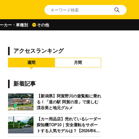
ーカー・車種別
その他
アクセスランキング
週間
月間
新着記事
【新潟県】阿賀野川の遊覧船に乗れ
る！「道の駅 阿賀の里」で楽しむ
渓谷美と地元グルメ
【カー用品店】売れているレーダー
探知機TOP10｜安全運転をサポー
トする人気モデルは？【2026年6月
版】