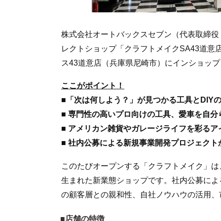
株式会社オートバックスセブン（代表取締役 
レクトショップ「クラフトメイクSA43道意店
ス43道意店（兵庫県尼崎市）にインショッ
ここがポイント！
■「次は何しよう？」が見つかる工具とDIY
■ 専門性の高いプロ向けの工具、愛車を自
■ アメリカン雑貨やガレージライフを彩るア
■ 社内公募による新規事業開発プロジェクト
このたびオープンする「クラフトメイク」は
生まれた新業態ショップです。社内公募によ
の顧客層との親和性、自社ノウハウの活用、
■店舗の特徴