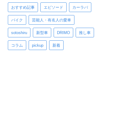
おすすめ記事
エピソード
カーラバ
バイク
芸能人・有名人の愛車
sotoshiru
新型車
DRIMO
推し車
コラム
pickup
新着