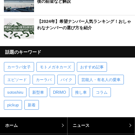
後の罰金など解説
【2024年】希望ナンバー人気ランキング！おしゃ
れなナンバーの選び方を紹介
話題のキーワード
カーラバ女子
モトメガネカーズ
おすすめ記事
エピソード
カーラバ
バイク
芸能人・有名人の愛車
sotoshiru
新型車
DRIMO
推し車
コラム
pickup
新着
ホーム
ニュース