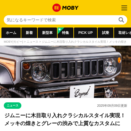
ホーム
新着
新型車
特集
PICK UP
試乗
取材レ
MOBY[モビー]
>
ニュース
>
ジムニーに木目取り入れクラシカルスタイル実現！メッキの煌きと
ニュース
2025年09月09日
更新
ジムニーに木目取り入れクラシカルスタイル実現！
メッキの煌きとグレーの渋みで上質なカスタムに