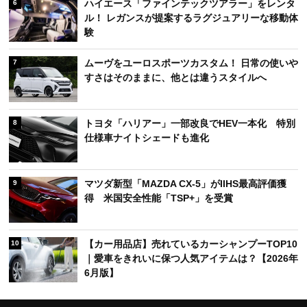
ハイエース「ファインテックツアラー」をレンタ
6
ル！ レガンスが提案するラグジュアリーな移動体
験
ムーヴをユーロスポーツカスタム！ 日常の使いや
7
すさはそのままに、他とは違うスタイルへ
トヨタ「ハリアー」一部改良でHEV一本化 特別
8
仕様車ナイトシェードも進化
マツダ新型「MAZDA CX-5」がIIHS最高評価獲
9
得 米国安全性能「TSP+」を受賞
【カー用品店】売れているカーシャンプーTOP10
10
｜愛車をきれいに保つ人気アイテムは？【2026年
6月版】