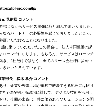
/fpl-inc.com/lp/
秋元 晃嗣様 コメント
を見据えながらサービス開発に取り組んでまいりました。
らなるパートナーの必要性を感じておりましたところ、
参画いただけることになりました。
じ船に乗っていただいたこの機会に、法人車両整備の課
よローンチになります。もちろん、サービスはローンチ
築き、4社だけではなく、全てのリース会社様に参画い
いきたいと考えています。
業部長 松木 孝介 コメント
あり、企業や整備工場が単独で解決できる範囲には限り
社は、業界全体が抱える課題に対して、デジタル技術を活用し
おり、今回の出資は、共に価値あるソリューションを開
まずは、既に法人リース車両のメンテナンスに取り組ま