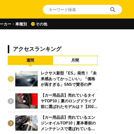
ーカー・車種別
その他
アクセスランキング
週間
月間
レクサス新型「ES」発売！「未
来感あってかっこいい」「価格
1
が高すぎる」SNSで賛否の声
【カー用品店】売れているタイ
ヤTOP10｜夏のロングドライブ
2
前に選ばれたモデルは？【2026
年6月版】
【カー用品店】売れているエン
ジンオイルTOP10｜夏本番前の
3
メンテナンスで選ばれている人