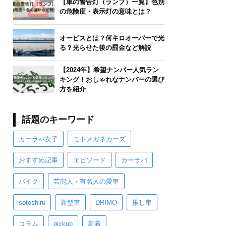
【車の警告灯（ランプ）一覧】色別
の危険度・表示灯の意味とは？
オービスとは？何キロオーバーで光
る？光らせた後の罰金など解説
【2024年】希望ナンバー人気ラン
キング！おしゃれなナンバーの選び
方を紹介
話題のキーワード
カーラバ女子
モトメガネカーズ
おすすめ記事
エピソード
カーラバ
バイク
芸能人・有名人の愛車
sotoshiru
新型車
DRIMO
推し車
コラム
pickup
新着