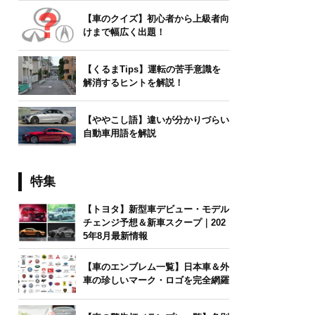
【車のクイズ】初心者から上級者向
けまで幅広く出題！
【くるまTips】運転の苦手意識を
解消するヒントを解説！
【ややこし語】違いが分かりづらい
自動車用語を解説
特集
【トヨタ】新型車デビュー・モデル
チェンジ予想＆新車スクープ｜202
5年8月最新情報
【車のエンブレム一覧】日本車＆外
車の珍しいマーク・ロゴを完全網羅