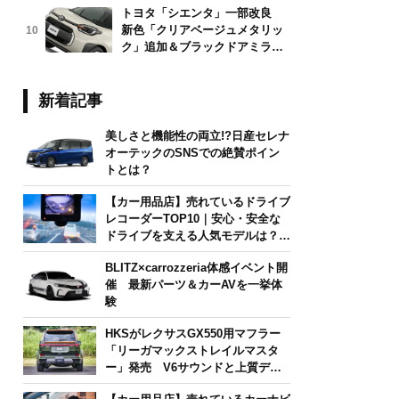
トヨタ「シエンタ」一部改良
新色「クリアベージュメタリッ
10
ク」追加＆ブラックドアミラー
採用
新着記事
美しさと機能性の両立!?日産セレナ
オーテックのSNSでの絶賛ポイン
トとは？
【カー用品店】売れているドライブ
レコーダーTOP10｜安心・安全な
ドライブを支える人気モデルは？
【2026年6月版】
BLITZ×carrozzeria体感イベント開
催 最新パーツ＆カーAVを一挙体
験
HKSがレクサスGX550用マフラー
「リーガマックストレイルマスタ
ー」発売 V6サウンドと上質デザ
インを両立