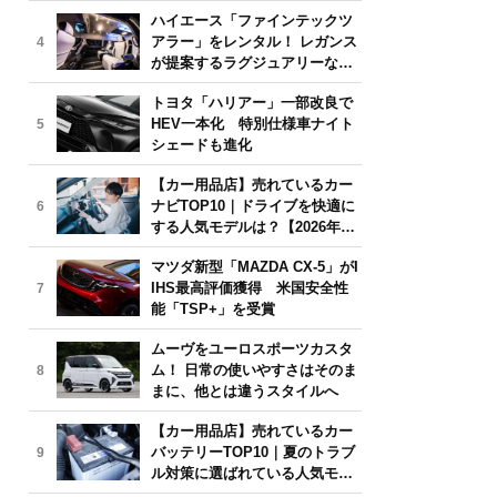
気モデルは？【2026年6月版】
ハイエース「ファインテックツ
アラー」をレンタル！ レガンス
4
が提案するラグジュアリーな移
動体験
トヨタ「ハリアー」一部改良で
HEV一本化 特別仕様車ナイト
5
シェードも進化
【カー用品店】売れているカー
ナビTOP10｜ドライブを快適に
6
する人気モデルは？【2026年6
月版】
マツダ新型「MAZDA CX-5」がI
IHS最高評価獲得 米国安全性
7
能「TSP+」を受賞
ムーヴをユーロスポーツカスタ
ム！ 日常の使いやすさはそのま
8
まに、他とは違うスタイルへ
【カー用品店】売れているカー
バッテリーTOP10｜夏のトラブ
9
ル対策に選ばれている人気モデ
ルは？【2026年6月版】