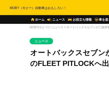
MOBY（モビー）自動車はおもしろい！
ホーム
ニュース
お役立ち情報
車を楽
MOBY[モビー]
>
ニュース
>
オートバックスセブンが三菱商事エ
ニュース
オートバックスセブン
のFLEET PITLOCKへ